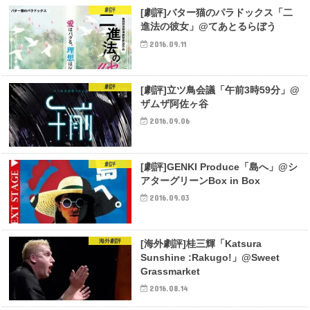
劇評
[劇評]バター猫のパラドックス「二
進法の彼女」@てあとるらぼう
2016.09.11
劇評
[劇評]立ツ鳥会議「午前3時59分」@
ザムザ阿佐ヶ谷
2016.09.06
劇評
[劇評]GENKI Produce「島へ」@シ
アターグリーンBox in Box
2016.09.03
海外劇評
[海外劇評]桂三輝「Katsura
Sunshine :Rakugo!」@Sweet
Grassmarket
2016.08.14