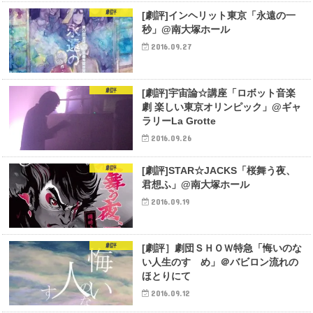
劇評
[劇評]インヘリット東京「永遠の一
秒」@南大塚ホール
2016.09.27
劇評
[劇評]宇宙論☆講座「ロボット音楽
劇 楽しい東京オリンピック」@ギャ
ラリーLa Grotte
2016.09.26
劇評
[劇評]STAR☆JACKS「桜舞う夜、
君想ふ」@南大塚ホール
2016.09.19
劇評
[劇評］劇団ＳＨＯＷ特急「悔いのな
い人生のすゝめ」＠バビロン流れの
ほとりにて
2016.09.12