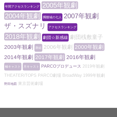
2005年観劇
年間アクセスランキング
2004年観劇
2007年観劇
髑髏城の七人
ザ・スズナリ
アクセスランキング
2018年観劇
劇団桟敷童子
劇団☆新感線
2003年観劇
2006年観劇
2000年観劇
唐組
2014年観劇
2017年観劇
2016年観劇
PARCOプロデュース
2019年観劇
極キャスト
月キャスト
THEATER/TOPS
PARCO劇場
BroadWay
1999年観劇
東京芸術劇場
野田地図