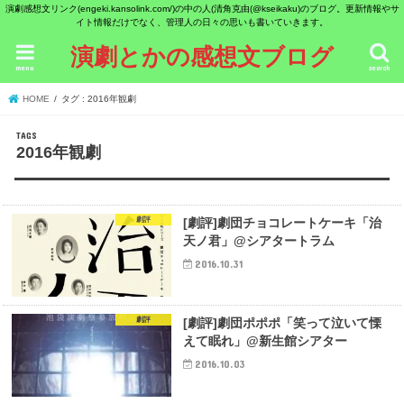
演劇感想文リンク(engeki.kansolink.com/)の中の人(清角克由(@kseikaku)のブログ。更新情報やサ
イト情報だけでなく、管理人の日々の思いも書いていきます。
演劇とかの感想文ブログ
menu
search
HOME
タグ : 2016年観劇
2016年観劇
劇評
[劇評]劇団チョコレートケーキ「治
天ノ君」@シアタートラム
2016.10.31
劇評
[劇評]劇団ポポポ「笑って泣いて慄
えて眠れ」@新生館シアター
2016.10.03