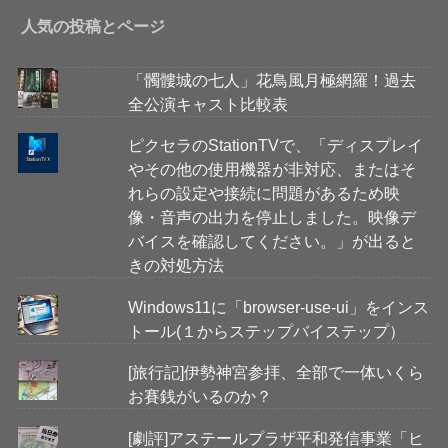
人気の投稿とページ
「髑髏城の七人」花鳥風月極網羅！過去
全公演キャスト比較表
ピクセラのStationTVで、「ディスプレイ
やその他の使用機器が非対応、またはそ
れらの設定や接続に問題があるため映
像・音声の出力を停止しました。映像デ
バイスを確認してください。」が出ると
きの対処方法
Windows11に「browser-use-ui」をインス
トール(１からステップバイステップ）
[旅行記]伊勢神宮参拝、全部で一体いくら
お賽銭がいるのか？
[劇評]アステールプラザ平和発信事業「ヒ