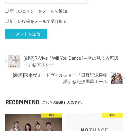
新しいコメントをメールで通知
新しい投稿をメールで受け取る
[劇評]R-Vive「Will You Dance?～空の見える窓辺
～」@アルシェ
[劇評]東京ヴォードヴィルショー「日暮里泥棒物
語」@紀伊国屋ホール
RECOMMEND
こちらの記事も人気です。
劇評
劇評