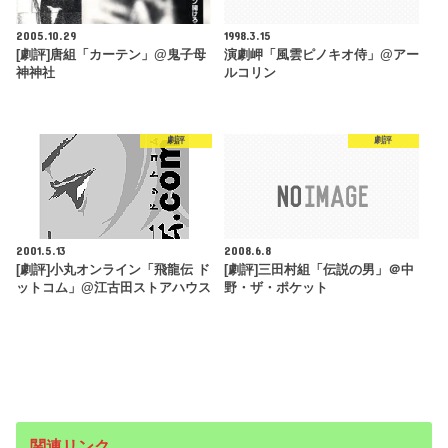
2005.10.29
1998.3.15
[劇評]唐組「カーテン」@鬼子母
演劇岬「風雲ピノキオ侍」@アー
神神社
ルコリン
劇評
劇評
2001.5.13
2008.6.8
[劇評]小丸オンライン「飛龍伝 ド
[劇評]三田村組「伝説の男」＠中
ットコム」@江古田ストアハウス
野・ザ・ポケット
関連リンク