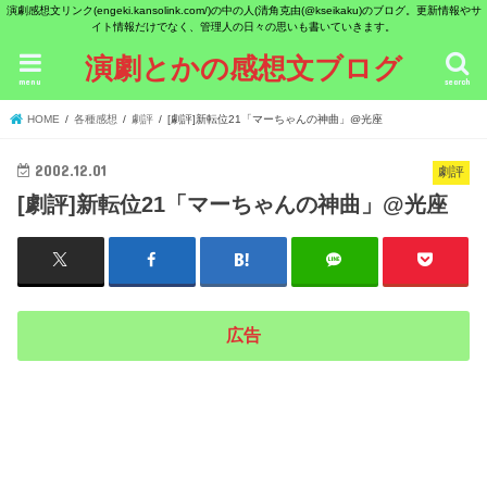
演劇感想文リンク(engeki.kansolink.com/)の中の人(清角克由(@kseikaku)のブログ。更新情報やサ
イト情報だけでなく、管理人の日々の思いも書いていきます。
演劇とかの感想文ブログ
menu
search
HOME
各種感想
劇評
[劇評]新転位21「マーちゃんの神曲」@光座
2002.12.01
劇評
[劇評]新転位21「マーちゃんの神曲」@光座
広告