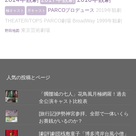
PARCOプロデュース
2019年観劇
極キャスト
月キャスト
THEATER/TOPS
PARCO劇場
BroadWay
1999年観劇
東京芸術劇場
野田地図
人気の投稿とページ
「髑髏城の七人」花鳥風月極網羅！過去
全公演キャスト比較表
[旅行記]伊勢神宮参拝、全部で一体いくら
お賽銭がいるのか？
[劇評]劇団桟敷童子「博多湾岸台風小僧」