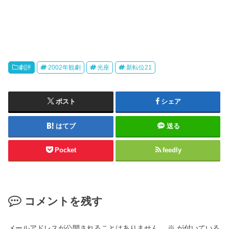
劇評
2002年観劇
光座
新転位21
ポスト
シェア
はてブ
送る
Pocket
feedly
コメントを残す
メールアドレスが公開されることはありません。
※
が付いている