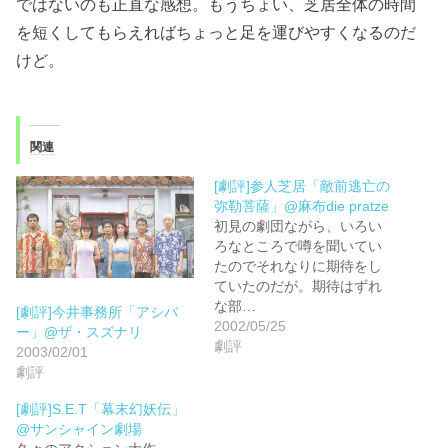
ではないのも正直な感想。もうちょい、芝居全体の時間
を短くしてもらえればちょっと足を運びやすくなるのだ
けど。
関連
[劇評]参人芝居「敵前逃亡の
弥勒菩薩」@麻布die pratze
初見の劇団ながら、いろい
ろなところで噂を聞いてい
たのでそれなりに期待をし
ていたのだが。期待はずれ
な部…
[劇評]今井事務所「アシバ
2002/05/25
ー」@ザ・スズナリ
劇評
2003/02/01
劇評
[劇評]S.E.T「幕末幻妖伝」
@サンシャイン劇場