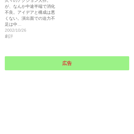
久々のアクション大作。
が、なんか中途半端で消化
不良。アイデアと構成は悪
くない。演出面での迫力不
足は中…
2002/10/26
劇評
広告