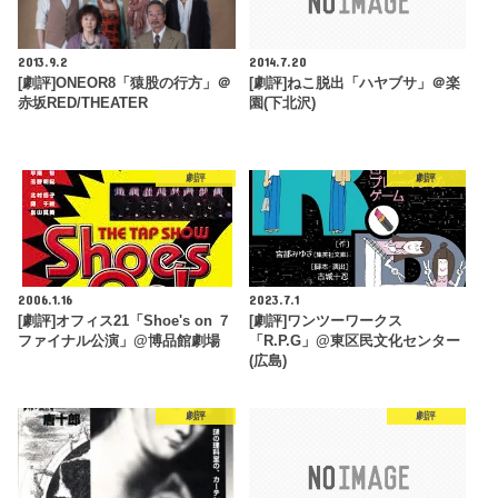
2013.9.2
2014.7.20
[劇評]ONEOR8「猿股の行方」＠
[劇評]ねこ脱出「ハヤブサ」＠楽
赤坂RED/THEATER
園(下北沢)
劇評
劇評
2006.1.16
2023.7.1
[劇評]オフィス21「Shoe's on ７
[劇評]ワンツーワークス
ファイナル公演」@博品館劇場
「R.P.G」@東区民文化センター
(広島)
劇評
劇評