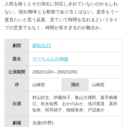
人程を除くとその演出に対応しきれていないのかもしれ
ない。演出/脚本とも斬新であり古くはない。是非もう一
度見たいと思う反面、見ていて時間を忘れるというタイ
プの芝居でもなく、時間が長すぎるのが難点か。
新転位21
劇団
マーちゃんの神曲
題名
公演期間
2002/11/24～2002/12/01
作
山崎哲
演出
山崎哲
村山好文、伊藤悦子、集山大揮郎、嘉手納康
出演
江、松永知秀、おかのみか、浅川貴道、真田
知幸、咲羽靖子、穂積美幸、戸辺俊介
光座(中野)
劇場