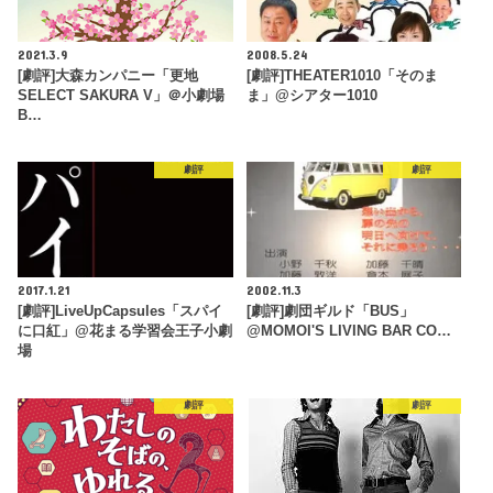
2021.3.9
2008.5.24
[劇評]大森カンパニー「更地
[劇評]THEATER1010「そのま
SELECT SAKURA V」＠小劇場
ま」@シアター1010
B…
劇評
劇評
2017.1.21
2002.11.3
[劇評]LiveUpCapsules「スパイ
[劇評]劇団ギルド「BUS」
に口紅」@花まる学習会王子小劇
@MOMOI'S LIVING BAR CO…
場
劇評
劇評