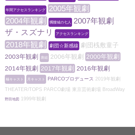
2005年観劇
年間アクセスランキング
2004年観劇
2007年観劇
髑髏城の七人
ザ・スズナリ
アクセスランキング
2018年観劇
劇団桟敷童子
劇団☆新感線
2003年観劇
2006年観劇
2000年観劇
唐組
2014年観劇
2017年観劇
2016年観劇
PARCOプロデュース
2019年観劇
極キャスト
月キャスト
THEATER/TOPS
PARCO劇場
東京芸術劇場
BroadWay
1999年観劇
野田地図