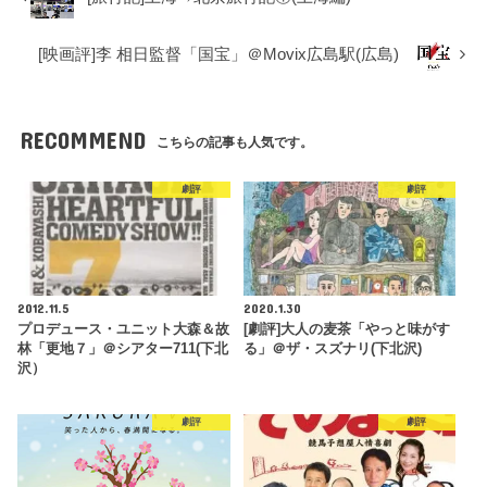
[映画評]李 相日監督「国宝」＠Movix広島駅(広島)
RECOMMEND
こちらの記事も人気です。
劇評
劇評
2012.11.5
2020.1.30
プロデュース・ユニット大森＆故
[劇評]大人の麦茶「やっと味がす
林「更地７」＠シアター711(下北
る」＠ザ・スズナリ(下北沢)
沢）
劇評
劇評