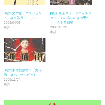
[劇評]文学座「エスペラン
[劇評]東京ヴォードヴィルシ
ト」@文学座アトリエ
ョー「その場しのぎの男た
2006/04/09
ち」@本多劇場
劇評
2003/10/25
劇評
[劇評]劇団桟敷童子「海猫
街」@ベニサンピット
2006/11/04
劇評