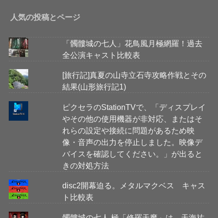
人気の投稿とページ
「髑髏城の七人」花鳥風月極網羅！過去
全公演キャスト比較表
[旅行記]真夏の山寺立石寺攻略作戦とその
結果(山形旅行記1)
ピクセラのStationTVで、「ディスプレイ
やその他の使用機器が非対応、またはそ
れらの設定や接続に問題があるため映
像・音声の出力を停止しました。映像デ
バイスを確認してください。」が出ると
きの対処方法
disc2開幕迫る。メタルマクベス キャス
ト比較表
髑髏城の七人 極「修羅天魔」は、天海祐