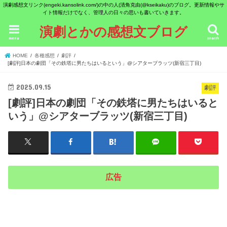
演劇感想文リンク(engeki.kansolink.com/)の中の人(清角克由(@kseikaku)のブログ。更新情報やサ
イト情報だけでなく、管理人の日々の思いも書いていきます。
演劇とかの感想文ブログ
menu
search
HOME
各種感想
劇評
[劇評]日本の劇団「その鉄塔に男たちはいるという」@シアターブラッツ(新宿三丁目)
2025.09.15
劇評
[劇評]日本の劇団「その鉄塔に男たちはいると
いう」@シアターブラッツ(新宿三丁目)
広告