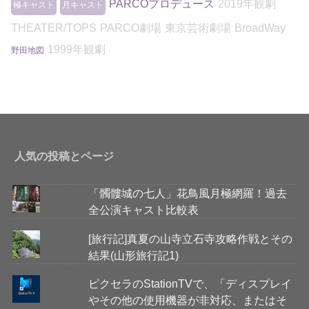
PARCOプロデュース
2019年観劇
極キャスト
月キャスト
THEATER/TOPS
PARCO劇場
東京芸術劇場
BroadWay
1999年観劇
野田地図
人気の投稿とページ
「髑髏城の七人」花鳥風月極網羅！過去
全公演キャスト比較表
[旅行記]真夏の山寺立石寺攻略作戦とその
結果(山形旅行記1)
ピクセラのStationTVで、「ディスプレイ
やその他の使用機器が非対応、またはそ