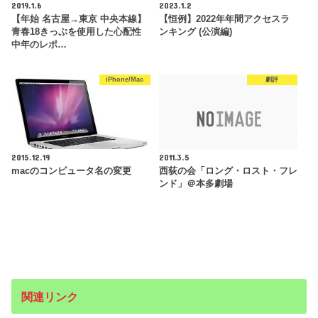
2019.1.6
2023.1.2
【年始 名古屋→東京 中央本線】
【恒例】2022年年間アクセスラ
青春18きっぷを使用した心配性
ンキング (公演編)
中年のレポ…
iPhone/Mac
劇評
2015.12.19
2011.3.5
macのコンピュータ名の変更
西荻の会「ロング・ロスト・フレ
ンド」＠本多劇場
関連リンク