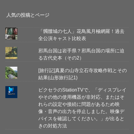
人気の投稿とページ
「髑髏城の七人」花鳥風月極網羅！過去
全公演キャスト比較表
邪馬台国は岩手県？邪馬台国の場所に迫
る古代史本（その2）
[旅行記]真夏の山寺立石寺攻略作戦とその
結果(山形旅行記1)
ピクセラのStationTVで、「ディスプレイ
やその他の使用機器が非対応、またはそ
れらの設定や接続に問題があるため映
像・音声の出力を停止しました。映像デ
バイスを確認してください。」が出ると
きの対処方法