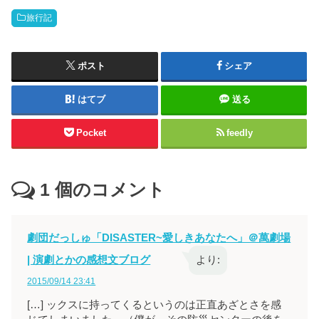
旅行記
ポスト
シェア
はてブ
送る
Pocket
feedly
1
個のコメント
劇団だっしゅ「DISASTER~愛しきあなたへ」＠萬劇場
| 演劇とかの感想文ブログ
より:
2015/09/14 23:41
[…] ックスに持ってくるというのは正直あざとさを感