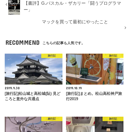
【書評】G.パスカル・ザカリー「闘うプログラマ
ー」
マックを買って最初にやったこと
RECOMMEND
こちらの記事も人気です。
旅行記
旅行記
2019.9.30
2019.10.19
[旅行記]松山城と高松城(阯) 見ど
[旅行記]まとめ。松山高松神戸旅
ころと意外な共通点
行2019
旅行記
旅行記