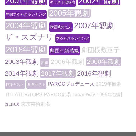
2001年観劇
2002年観劇
キャスト比較表
2005年観劇
年間アクセスランキング
2004年観劇
2007年観劇
髑髏城の七人
ザ・スズナリ
アクセスランキング
2018年観劇
劇団桟敷童子
劇団☆新感線
2003年観劇
2006年観劇
2000年観劇
唐組
2014年観劇
2017年観劇
2016年観劇
PARCOプロデュース
2019年観劇
極キャスト
月キャスト
THEATER/TOPS
PARCO劇場
BroadWay
1999年観劇
東京芸術劇場
野田地図