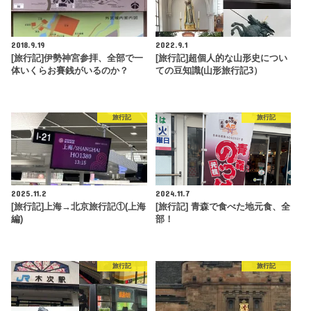
2018.9.19
2022.9.1
[旅行記]伊勢神宮参拝、全部で一
[旅行記]超個人的な山形史につい
体いくらお賽銭がいるのか？
ての豆知識(山形旅行記3）
旅行記
旅行記
2025.11.2
2024.11.7
[旅行記]上海→北京旅行記①(上海
[旅行記] 青森で食べた地元食、全
編)
部！
旅行記
旅行記