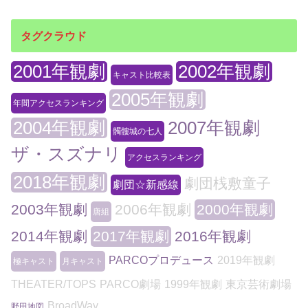
タグクラウド
2001年観劇
2002年観劇
キャスト比較表
2005年観劇
年間アクセスランキング
2004年観劇
2007年観劇
髑髏城の七人
ザ・スズナリ
アクセスランキング
2018年観劇
劇団桟敷童子
劇団☆新感線
2003年観劇
2006年観劇
2000年観劇
唐組
2014年観劇
2017年観劇
2016年観劇
PARCOプロデュース
2019年観劇
極キャスト
月キャスト
THEATER/TOPS
PARCO劇場
1999年観劇
東京芸術劇場
BroadWay
野田地図