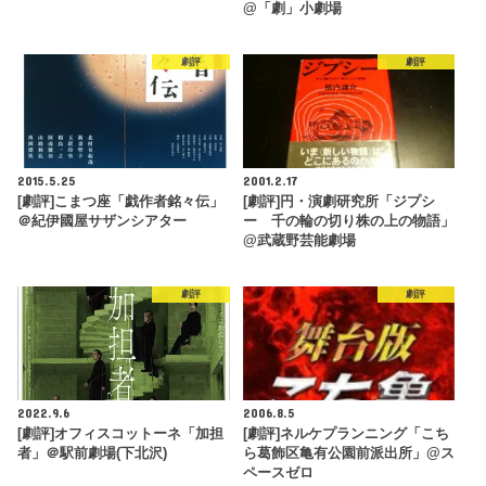
@「劇」小劇場
劇評
劇評
2015.5.25
2001.2.17
[劇評]こまつ座「戯作者銘々伝」
[劇評]円・演劇研究所「ジプシ
＠紀伊國屋サザンシアター
ー 千の輪の切り株の上の物語」
@武蔵野芸能劇場
劇評
劇評
2022.9.6
2006.8.5
[劇評]オフィスコットーネ「加担
[劇評]ネルケプランニング「こち
者」＠駅前劇場(下北沢)
ら葛飾区亀有公園前派出所」@ス
ペースゼロ