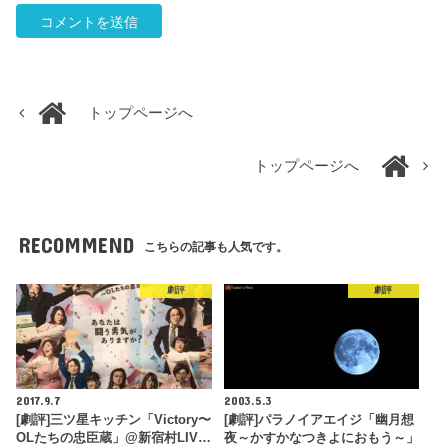
トップページへ
トップページへ
RECOMMEND
こちらの記事も人気です。
劇評
劇評
2017.9.7
2003.5.3
[劇評]三ツ星キッチン「Victory〜
[劇評]パラノイアエイジ「幽月想
OLたちの忠臣蔵」@新宿村LIV…
夜～かすかなつきよにおもう～」