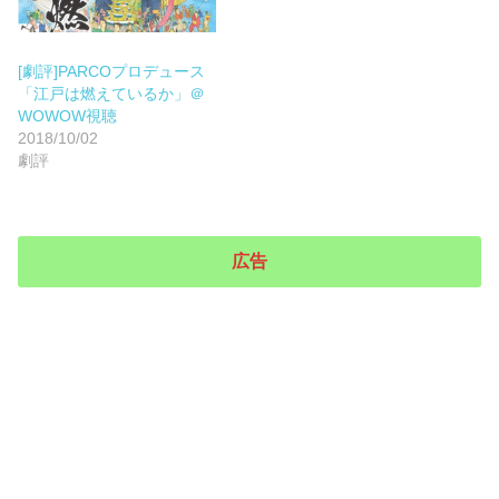
[劇評]PARCOプロデュース
「江戸は燃えているか」＠
WOWOW視聴
2018/10/02
劇評
広告