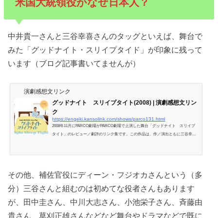
米国大統領役がなぜ日本人？
中井貴一さんと三谷幸喜さんのタッグといえば、舞台で
みた「グッドナイト・スリイプタイド」が印象に残って
います（ブログ記事書いてませんが）
演劇感想文リンク
グッドナイト スリイプタイト(2008) | 演劇感想文リン
ク
https://engeki.kansolink.com/shows/parco131.html
2008年11月にPARCO劇場がPARCO劇場で上演した舞台「グッドナイト スリイプ
タイト」のレビュー／劇評のリンク集です。この作品は、作／演出ともに三谷幸喜
さんがしています。7...
その他、補佐官役にディーン・フジオカさんという（多
分）三谷さんと組むのは初めてな役者さんもあります
が、田中圭さん、中川大志さん、小池栄子さん、斉藤由
貴さん、草刈正雄さんなどなど舞台やドラマなどで既に