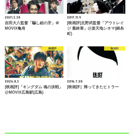
2021.3.30
2017.11.9
吉田大八監督「騙し絵の牙」＠
[映画評]北野武監督「アウトレイ
MOVIX亀有
ジ 最終章」@楽天地シネマ(錦糸
町)
映画評
映画評
2026.8.3
2016.7.20
[映画評]「キングダム 魂の決戦」
[映画評］帰ってきたヒトラー
@MOVIX広島駅(広島)