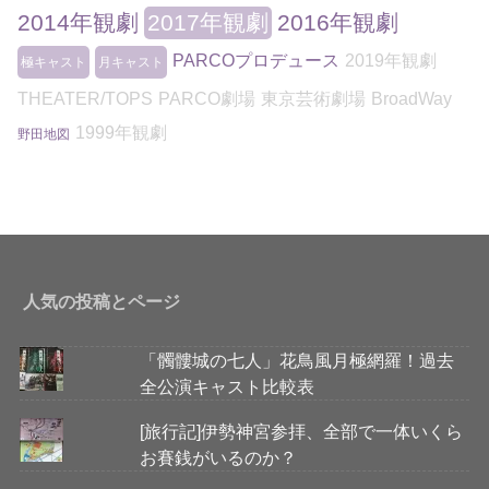
2014年観劇
2017年観劇
2016年観劇
PARCOプロデュース
2019年観劇
極キャスト
月キャスト
THEATER/TOPS
PARCO劇場
東京芸術劇場
BroadWay
1999年観劇
野田地図
人気の投稿とページ
「髑髏城の七人」花鳥風月極網羅！過去
全公演キャスト比較表
[旅行記]伊勢神宮参拝、全部で一体いくら
お賽銭がいるのか？