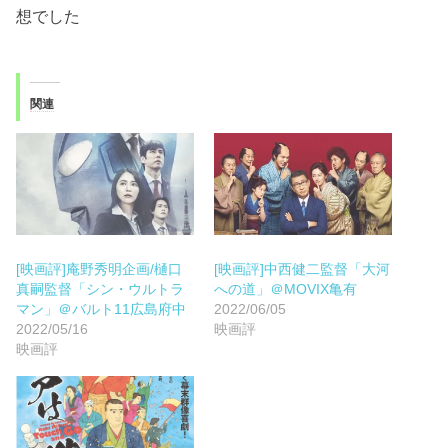
想でした
関連
[映画評]庵野秀明企画/樋口
[映画評]中西健二監督「大河
真嗣監督「シン・ウルトラ
への道」＠MOVIX亀有
マン」＠バルト11広島府中
2022/06/05
2022/05/16
映画評
映画評