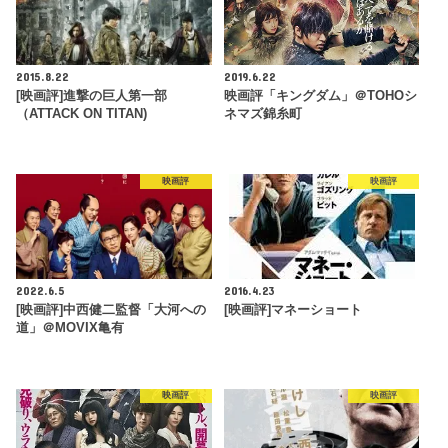
2015.8.22
2019.6.22
[映画評]進撃の巨人第一部
映画評「キングダム」＠TOHOシ
（ATTACK ON TITAN)
ネマズ錦糸町
映画評
映画評
2022.6.5
2016.4.23
[映画評]中西健二監督「大河への
[映画評]マネーショート
道」＠MOVIX亀有
映画評
映画評