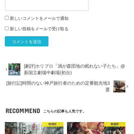
新しいコメントをメールで通知
新しい投稿をメールで受け取る
[劇評]ホリプロ「渦が森団地の眠れない子たち」@
新国立劇場中劇場(初台)
[旅行記]時間のない神戸旅行者のための定番観光地3
選
RECOMMEND
こちらの記事も人気です。
映画評
映画評