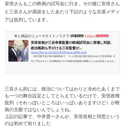
安倍さんもこの映画の試写会に行き、その後に安倍さん
と三谷さんが鼎談をしたあたり下記のような左派メディ
アは批判しています。
本と雑誌のニュースサイト／リテラ
626 Posts
4 Users
9 Pockets
安倍首相が三谷幸喜監督の映画試写会に登場し対談、
政治風刺も手がける三谷監督が...
https://lite-ra.com/2019/08/post-4898.html
10月召集予定の秋の臨時国会で、ついに憲法改正案の提示をめざす安倍首相。9
月に予定されている内閣改造での小泉進次郎議員の閣僚入りもほぼ決定とみられて
おり…
三谷さん的には、政治についてはわりと冷めたあくまで
も一つの舞台設定としてとらえているだけで、安倍政権
批判（それっぽいところはいっぱいありますけど）が映
画の主眼ではないんでしょうね。
上記の記事で、中井貴一さんが、安倍首相と同窓という
のは初めて知りました