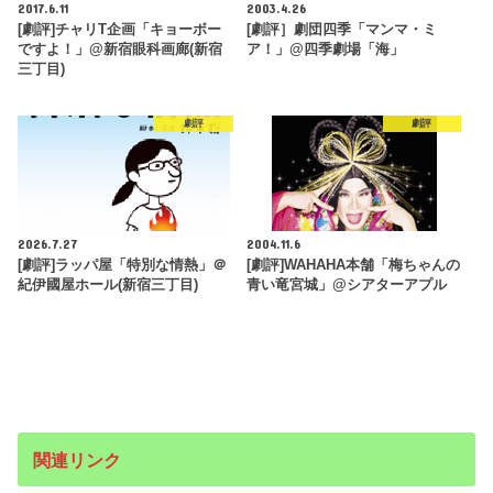
2017.6.11
2003.4.26
[劇評]チャリT企画「キョーボー
[劇評］劇団四季「マンマ・ミ
ですよ！」@新宿眼科画廊(新宿
ア！」@四季劇場「海」
三丁目)
劇評
劇評
2026.7.27
2004.11.6
[劇評]ラッパ屋「特別な情熱」＠
[劇評]WAHAHA本舗「梅ちゃんの
紀伊國屋ホール(新宿三丁目)
青い竜宮城」@シアターアプル
関連リンク