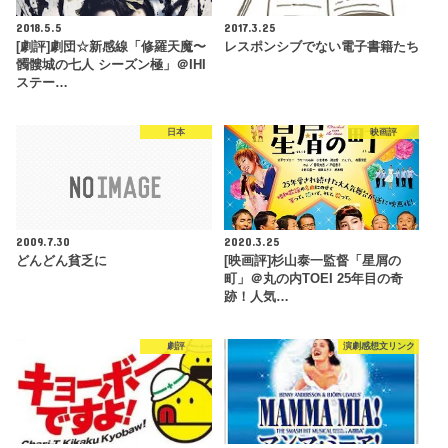
2018.5.5
2017.3.25
[劇評]劇団☆新感線「修羅天魔〜
レスポンシブでない電子書籍たち
髑髏城の七人 シーズン極」＠IHI
ステー…
日本
映画評
2009.7.30
2020.3.25
どんどん貧乏に
[映画評]杉山泰一監督「星屑の
町」＠丸の内TOEI 25年目の奇
跡！人気…
劇評
演劇感想文リンク