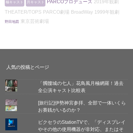
PARCOプロデュース
2019年観劇
極キャスト
月キャスト
THEATER/TOPS
PARCO劇場
BroadWay
1999年観劇
東京芸術劇場
野田地図
人気の投稿とページ
「髑髏城の七人」花鳥風月極網羅！過去
全公演キャスト比較表
[旅行記]伊勢神宮参拝、全部で一体いくら
お賽銭がいるのか？
ピクセラのStationTVで、「ディスプレイ
やその他の使用機器が非対応、またはそ