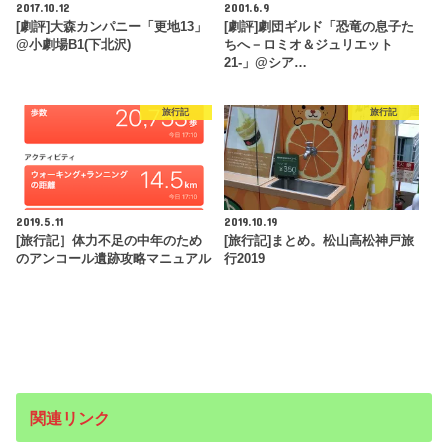
2017.10.12
2001.6.9
[劇評]大森カンパニー「更地13」
[劇評]劇団ギルド「恐竜の息子た
@小劇場B1(下北沢)
ちへ－ロミオ＆ジュリエット
21-」@シア…
旅行記
旅行記
2019.5.11
2019.10.19
[旅行記］体力不足の中年のため
[旅行記]まとめ。松山高松神戸旅
のアンコール遺跡攻略マニュアル
行2019
関連リンク