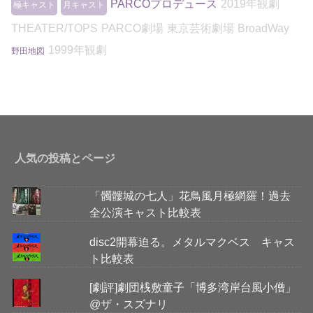
PARCOプロデュース
2019年観劇
極キャスト
月キャスト
THEATER/TOPS
PARCO劇場
東京芸術劇場
BroadWay
1999年観劇
野田地図
人気の投稿とページ
「髑髏城の七人」花鳥風月極網羅！過去
全公演キャスト比較表
disc2開幕迫る。メタルマクベス キャス
ト比較表
[劇評]劇団桟敷童子「博多湾岸台風小僧」
@ザ・スズナリ