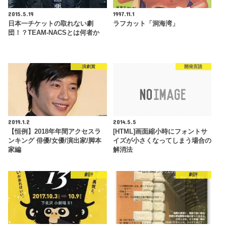
2015.5.19
1997.11.1
日本一チケットの取れない劇
ラフカット「洞海湾」
団！？TEAM-NACSとは何者か
演劇賞
開発言語
2019.1.2
2014.5.5
【恒例】2018年年間アクセスラ
[HTML]画面縮小時にフォントサ
ンキング 俳優/女優/演出家/脚本
イズが小さくなってしまう場合の
家編
解消法
劇評
劇評