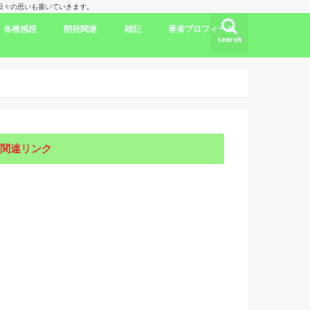
理人の日々の思いも書いていきます。
各種感想
開発関連
雑記
著者プロフィール
search
ク
ドラマ出演情報
劇評
書評
映画評
旅行記
開発言語
iPhone/Mac
WordPress
Ubuntu
集合知/人工知能
日本
アメリカ
韓国
中国
海外劇評
KDP
関連リンク