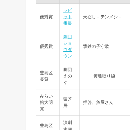
ラビ
優秀賞
ット
天召し－テンメシ－
番長
劇団
ショ
優秀賞
撃鉄の子守歌
ウダ
ウン
劇団
豊島区
えの
– – – 黄離取り線 – – –
長賞
ぐ
みらい
猿芝
館大明
拝啓、魚屋さん
居
賞
演劇
豊島区
企画