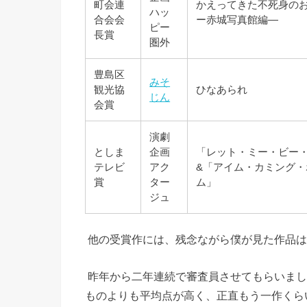
町会連
かえってきた不死身の
ハッ
合会会
ー赤城写真館編―
ピー
長賞
圏外
豊島区
みそ
観光協
ひなあられ
じん
会賞
演劇
としま
企画
「レット・ミー・ビー
テレビ
アク
&「アイム・カミング・
賞
ター
ム」
ジュ
他の受賞作には、残念ながら僕が見た作品は
昨年から二年連続で審査員させてもらいまし
ものよりも平均点が高く、正直もう一作くら