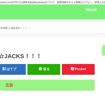
kansolink.com/)の中の人(清角克由(@kseikaku)のブログ。更新情報やサイト情報だけでなく、管
演劇全般
演劇感想文リン
舞台で見た人の
楽しみな舞台！
演劇賞
TAR☆JACKS！！！
☆JACKS！！！
はてブ
送る
Pocket
広告