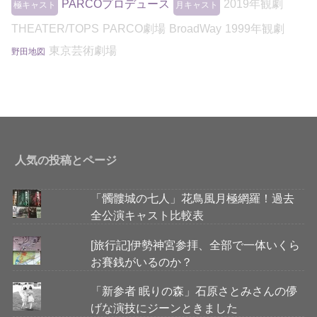
PARCOプロデュース
2019年観劇
極キャスト
月キャスト
THEATER/TOPS
PARCO劇場
BroadWay
1999年観劇
東京芸術劇場
野田地図
人気の投稿とページ
「髑髏城の七人」花鳥風月極網羅！過去
全公演キャスト比較表
[旅行記]伊勢神宮参拝、全部で一体いくら
お賽銭がいるのか？
「新参者 眠りの森」石原さとみさんの儚
げな演技にジーンときました