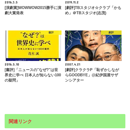
2016.3.5
2019.11.2
[演劇賞]WOWWOW2015勝手に演
[劇評]TBスタジオ☆クラブ「かも
劇大賞発表
め」＠TBスタジオ(志茂)
書評
劇評
2016.5.10
2007.4.21
[書評]「ニュースの"なぜ?"は世
[劇評]クラクラP「恥ずかしなが
界史に学べ 日本人が知らない100
らGOODBYE」@紀伊国屋サザ
の疑問」
ンシアター
関連リンク