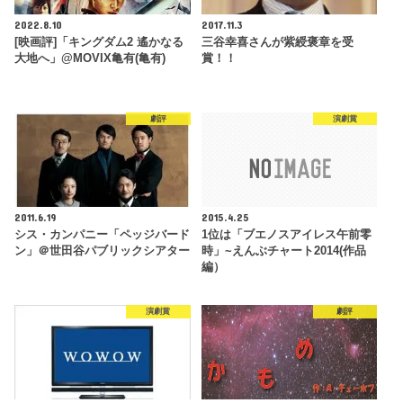
2022.8.10
2017.11.3
[映画評]「キングダム2 遙かなる
三谷幸喜さんが紫綬褒章を受
大地へ」@MOVIX亀有(亀有)
賞！！
劇評
演劇賞
2011.6.19
2015.4.25
シス・カンパニー「ペッジバード
1位は「ブエノスアイレス午前零
ン」＠世田谷パブリックシアター
時」~えんぶチャート2014(作品
編）
演劇賞
劇評