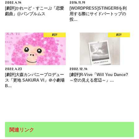
2002.4.14
2016.11.19
[劇評]かれーど・すこーぷ「恋愛
[WORDPRESS]STINGER8を利
戯曲」@パンプルムス
用する際にサイドバートップの
投…
劇評
劇評
2022.4.23
2002.12.14
[劇評]大森カンパニープロデュー
[劇評]R-Vive「Will You Dance?
ス「更地 SAKURA VI」＠小劇場
～空の見える窓辺～」…
B…
関連リンク