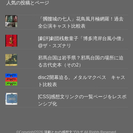
人気の投稿とページ
「髑髏城の七人」花鳥風月極網羅！過去
全公演キャスト比較表
[劇評]劇団桟敷童子「博多湾岸台風小僧」
@ザ・スズナリ
邪馬台国は岩手県？邪馬台国の場所に迫
る古代史本（その2）
disc2開幕迫る。メタルマクベス キャス
ト比較表
[CSS]感想文リンクの一覧ページをレスポ
ンシブ化
©Copyright2026
演劇とかの感想文ブログ
.All Rights Reserved.