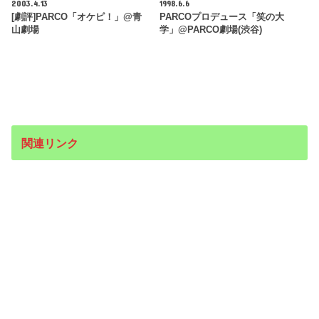
2003.4.13
1998.6.6
[劇評]PARCO「オケピ！」@青
PARCOプロデュース「笑の大
山劇場
学」@PARCO劇場(渋谷)
関連リンク