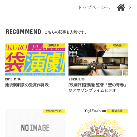
トップページへ
RECOMMEND
こちらの記事も人気です。
演劇全般
映画評
2015.11.14
2020.8.10
池袋演劇祭の受賞作発表
[映画評]森義隆 監督「聖の青春」
＠アマゾンプライムビデオ
WordPress
開発言語