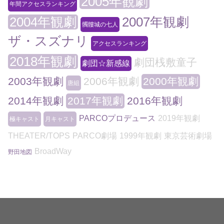
2005年観劇
年間アクセスランキング
2004年観劇
2007年観劇
髑髏城の七人
ザ・スズナリ
アクセスランキング
2018年観劇
劇団桟敷童子
劇団☆新感線
2003年観劇
2006年観劇
2000年観劇
唐組
2014年観劇
2017年観劇
2016年観劇
PARCOプロデュース
2019年観劇
極キャスト
月キャスト
THEATER/TOPS
PARCO劇場
1999年観劇
東京芸術劇場
BroadWay
野田地図