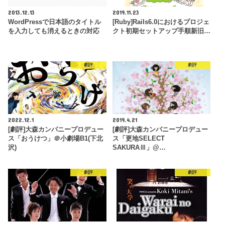
2013.12.13
2019.11.23
WordPressで日本語のタイトル
[Ruby]Rails6.0におけるプロジェ
を入力しても消えるときの対応
クト初期セットアップ手順新旧…
劇評
劇評
2022.12.1
2019.4.21
[劇評]大森カンパニープロデュー
[劇評]大森カンパニープロデュー
ス「おうけつ」＠小劇場B1(下北
ス「更地SELECT
沢)
SAKURAⅢ」@…
劇評
劇評