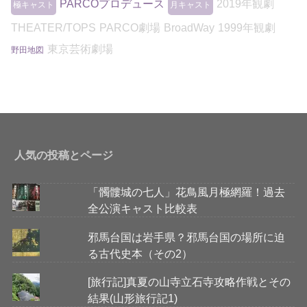
PARCOプロデュース
2019年観劇
極キャスト
月キャスト
THEATER/TOPS
PARCO劇場
BroadWay
1999年観劇
東京芸術劇場
野田地図
人気の投稿とページ
「髑髏城の七人」花鳥風月極網羅！過去
全公演キャスト比較表
邪馬台国は岩手県？邪馬台国の場所に迫
る古代史本（その2）
[旅行記]真夏の山寺立石寺攻略作戦とその
結果(山形旅行記1)