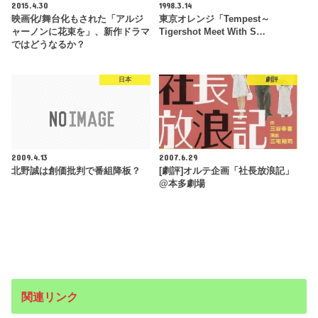
2015.4.30
1998.3.14
映画化/舞台化もされた「アルジ
東京オレンジ「Tempest～
ャーノンに花束を」、新作ドラマ
Tigershot Meet With S…
ではどうなるか？
日本
劇評
2009.4.13
2007.6.29
北野誠は創価批判で番組降板？
[劇評]オルテ企画「社長放浪記」
@本多劇場
関連リンク