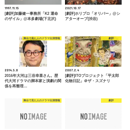
1997.11.15
2021.10.17
[劇評]加藤健一事務所「K2 運命
[劇評]ホリプロ「オリバー」@シ
のザイル」@本多劇場(下北沢)
アターオーブ(渋谷)
舞台で見た人のドラマ出演情報
劇評
2014.5.8
2007.2.4
2016年大河は三谷幸喜さん。歴
[劇評]ITOプロジェクト「平太郎
代大河ドラマの脚本家と演劇の関
化物日記」＠ザ・スズナリ
係を再整理…
舞台で見た人のドラマ出演情報
劇評