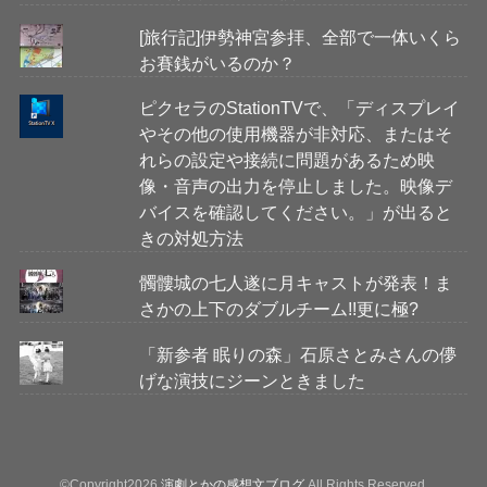
[旅行記]伊勢神宮参拝、全部で一体いくら
お賽銭がいるのか？
ピクセラのStationTVで、「ディスプレイ
やその他の使用機器が非対応、またはそ
れらの設定や接続に問題があるため映
像・音声の出力を停止しました。映像デ
バイスを確認してください。」が出ると
きの対処方法
髑髏城の七人遂に月キャストが発表！ま
さかの上下のダブルチーム!!更に極?
「新参者 眠りの森」石原さとみさんの儚
げな演技にジーンときました
©Copyright2026
演劇とかの感想文ブログ
.All Rights Reserved.