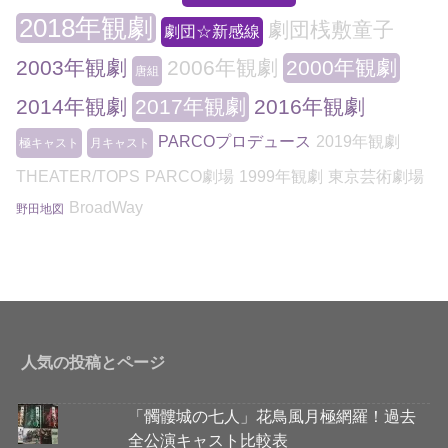
2018年観劇
劇団桟敷童子
劇団☆新感線
2003年観劇
2006年観劇
2000年観劇
唐組
2014年観劇
2017年観劇
2016年観劇
PARCOプロデュース
2019年観劇
極キャスト
月キャスト
THEATER/TOPS
PARCO劇場
1999年観劇
東京芸術劇場
BroadWay
野田地図
人気の投稿とページ
「髑髏城の七人」花鳥風月極網羅！過去
全公演キャスト比較表