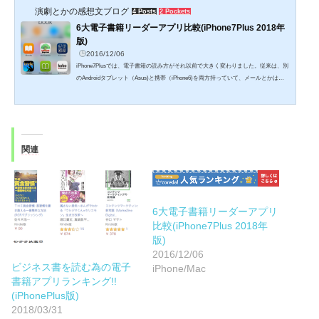
演劇とかの感想文ブログ
4 Posts
2 Pockets
6大電子書籍リーダーアプリ比較(iPhone7Plus 2018年
版)
2016/12/06
iPhone7Plusでは、電子書籍の読み方がそれ以前で大きく変わりました。従来は、別
のAndroidタブレット（Asus)と携帯（iPhone6)を両方持っていて、メールとかは、
携帯を利用する一方で、電子書籍は、タブレットを使って読んでいました。今は、i
Phoen7Plusのサイズであれば、書籍を読むのもギリギリ（苦笑）苦労がなく、携帯
電話のみを持って外出することが多くなりました。ギガモンスター契約で、月20GB
までデータダウンロードの上限を気にしなくて良くなりましたし、iPhoneも128GB
のものにしたので、ディスク残量の方もきになりません。...
関連
6大電子書籍リーダーアプリ
比較(iPhone7Plus 2018年
版)
2016/12/06
ビジネス書を読む為の電子
iPhone/Mac
書籍アプリランキング!!
(iPhonePlus版)
2018/03/31