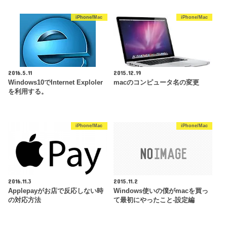
iPhone/Mac
iPhone/Mac
2016.5.11
2015.12.19
Windows10でInternet Exploler
macのコンピュータ名の変更
を利用する。
iPhone/Mac
iPhone/Mac
2016.11.3
2015.11.2
Applepayがお店で反応しない時
Windows使いの僕がmacを買っ
の対応方法
て最初にやったこと-設定編