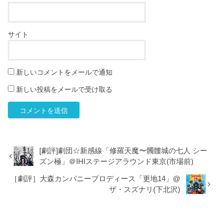
サイト
新しいコメントをメールで通知
新しい投稿をメールで受け取る
[劇評]劇団☆新感線「修羅天魔〜髑髏城の七人 シー
ズン極」＠IHIステージアラウンド東京(市場前)
［劇評］大森カンパニープロディース「更地14」@
ザ・スズナリ(下北沢)