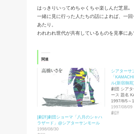
はっきりいってめちゃくちゃ楽しんだ芝居｡
一緒に見に行った人たちの話によれば、一回
あたり。
われわれ世代が共有しているものを見事にあ
関連
シアターサ
「KAMAC
ル(新宿御苑
劇団 シア
ース 題名 K
1997/8/5～
1997/08/09
劇評
[劇評]劇団ショーマ「八月のシャハ
ラザード」@シアターサンモール
1998/08/30