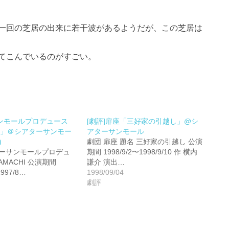
一回の芝居の出来に若干波があるようだが、この芝居は
てこんでいるのがすごい。
ンモールプロデュース
[劇評]扉座「三好家の引越し」@シ
HI」＠シアターサンモー
アターサンモール
)
劇団 扉座 題名 三好家の引越し 公演
ターサンモールプロデュ
期間 1998/9/2〜1998/9/10 作 横内
AMACHI 公演期間
謙介 演出…
1997/8…
1998/09/04
劇評