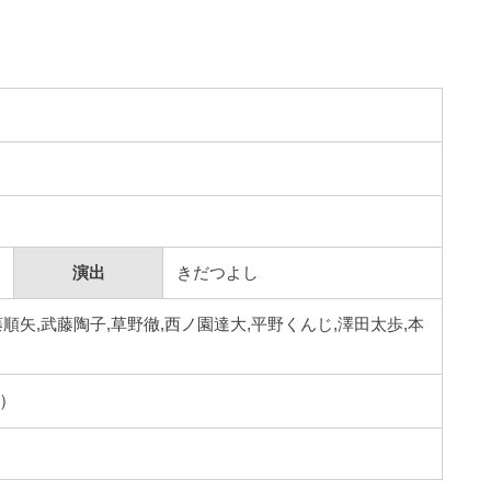
演出
きだつよし
順矢,武藤陶子,草野徹,西ノ園達大,平野くんじ,澤田太歩,本
）