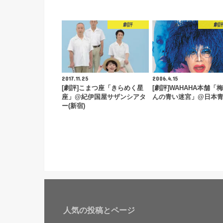
劇評
劇
2017.11.25
2006.4.15
[劇評]こまつ座「きらめく星
[劇評]WAHAHA本舗「
座」@紀伊国屋サザンシアタ
んの青い迷宮」@日本
ー(新宿)
人気の投稿とページ