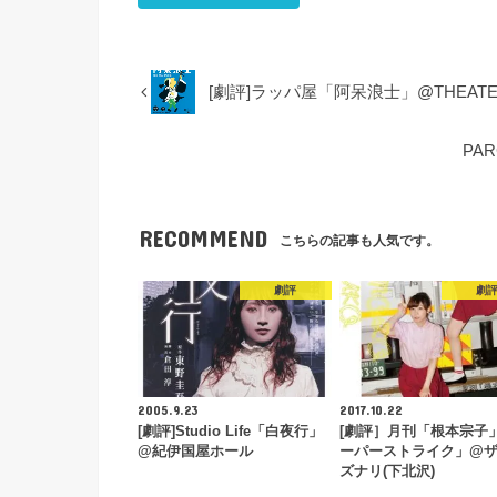
[劇評]ラッパ屋「阿呆浪士」@THEATER
PA
RECOMMEND
こちらの記事も人気です。
劇評
劇
2005.9.23
2017.10.22
[劇評]Studio Life「白夜行」
[劇評］月刊「根本宗子
@紀伊国屋ホール
ーパーストライク」@
ズナリ(下北沢)