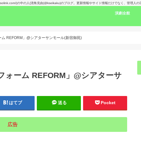
kansolink.com/)の中の人(清角克由(@kseikaku)のブログ。更新情報やサイト情報だけでなく、管
演劇全般
演劇感想文リン
舞台で見た人の
楽しみな舞台！
演劇賞
ォーム REFORM」@シアターサンモール(新宿御苑)
スフォーム REFORM」@シアターサ
はてブ
送る
Pocket
広告