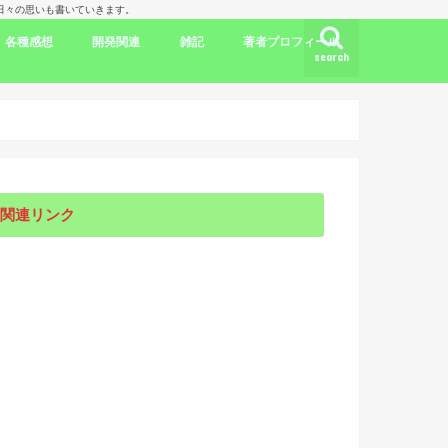
理人の日々の思いも書いていきます。
各種感想
開発関連
雑記
著者プロフィール
search
ク
ドラマ出演情報
劇評
書評
映画評
旅行記
開発言語
iPhone/Mac
WordPress
Ubuntu
集合知/人工知能
日本
アメリカ
韓国
中国
海外劇評
KDP
関連リンク