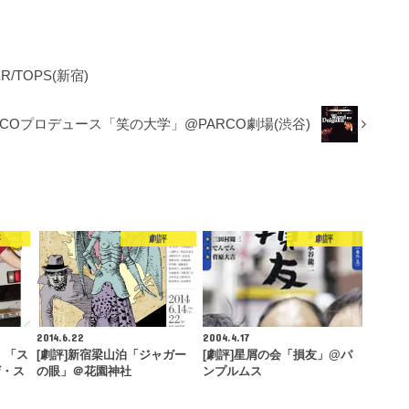
/TOPS(新宿)
RCOプロデュース「笑の大学」@PARCO劇場(渋谷)
評
劇評
劇評
2014.6.22
2004.4.17
」「ス
[劇評]新宿梁山泊「ジャガー
[劇評]星屑の会「損友」@パ
ザ・ス
の眼」＠花園神社
ンプルムス