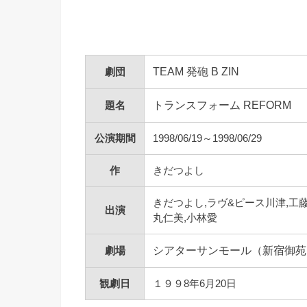
劇団
TEAM 発砲 B ZIN
題名
トランスフォーム REFORM
公演期間
1998/06/19～1998/06/29
作
きだつよし
きだつよし,ラヴ&ピース川津,工藤
出演
丸仁美,小林愛
劇場
シアターサンモール（新宿御苑
観劇日
１９９8年6月20日