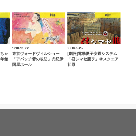
評
劇評
劇評
1998.12.22
2014.3.23
梅ちゃ
東京ヴォードヴィルショー
[劇評]電動夏子安置システム
青年館
「アパッチ砦の攻防」@紀伊
「召シマセ腹ヲ」＠スクエア
国屋ホール
荏原