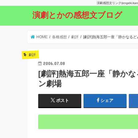
演劇感想文リンク(engeki.
演劇とかの感想文ブログ
HOME
各種感想
劇評
[劇評]熱海五郎一座「静かなる
劇評
2006.07.08
[劇評]熱海五郎一座「静か
ン劇場
ポスト
シェア