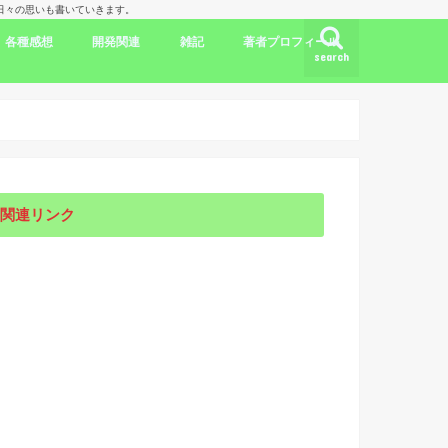
理人の日々の思いも書いていきます。
各種感想
開発関連
雑記
著者プロフィール
search
ク
ドラマ出演情報
劇評
書評
映画評
旅行記
開発言語
iPhone/Mac
WordPress
Ubuntu
集合知/人工知能
日本
アメリカ
韓国
中国
海外劇評
KDP
関連リンク