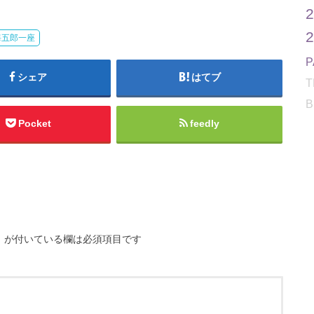
海五郎一座
シェア
はてブ
T
B
Pocket
feedly
※
が付いている欄は必須項目です