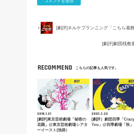
[劇評]ネルケプランニング「こちら葛
[劇評]劇団桟
RECOMMEND
こちらの記事も人気です。
劇評
劇
2018.1.21
2003.3.22
[劇評]東京芸術劇場「秘密の
[劇評］劇団四季「Crazy 
花園」@東京芸術劇場シアタ
You」@四季劇場「秋」
ーイースト(池袋）