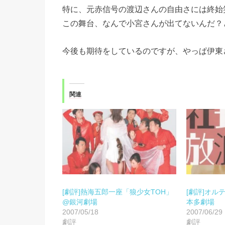
特に、元赤信号の渡辺さんの自由さには終始
この舞台、なんで小宮さんが出てないんだ？
今後も期待をしているのですが、やっぱ伊東
関連
[劇評]熱海五郎一座「狼少女TOH」
[劇評]オル
@銀河劇場
本多劇場
2007/05/18
2007/06/29
劇評
劇評