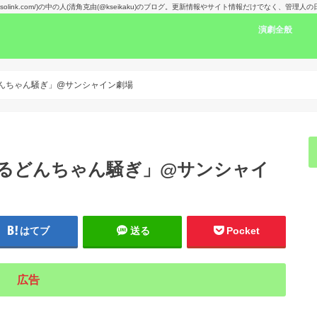
kansolink.com/)の中の人(清角克由(@kseikaku)のブログ。更新情報やサイト情報だけでなく、管
演劇全般
演劇感想文リン
舞台で見た人の
楽しみな舞台！
演劇賞
どんちゃん騒ぎ」@サンシャイン劇場
なるどんちゃん騒ぎ」@サンシャイ
はてブ
送る
Pocket
広告