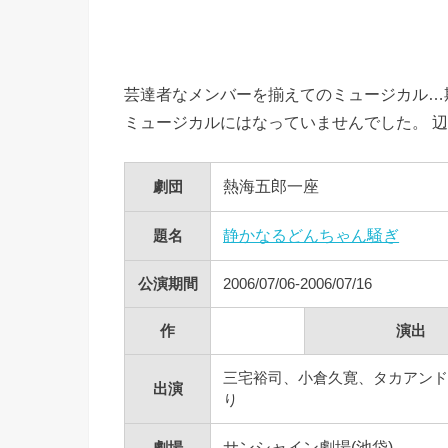
芸達者なメンバーを揃えてのミュージカル…
ミュージカルにはなっていませんでした。 
劇団
熱海五郎一座
題名
静かなるどんちゃん騒ぎ
公演期間
2006/07/06-2006/07/16
作
演出
三宅裕司、小倉久寛、タカアンド
出演
り
劇場
サンシャイン劇場(池袋)