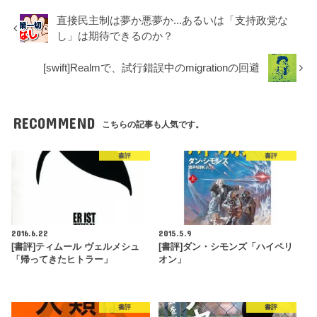
直接民主制は夢か悪夢か...あるいは「支持政党な
し」は期待できるのか？
[swift]Realmで、試行錯誤中のmigrationの回避
RECOMMEND
こちらの記事も人気です。
書評
書評
2016.6.22
2015.5.9
[書評]ティムール ヴェルメシュ
[書評]ダン・シモンズ「ハイペリ
「帰ってきたヒトラー」
オン」
書評
書評