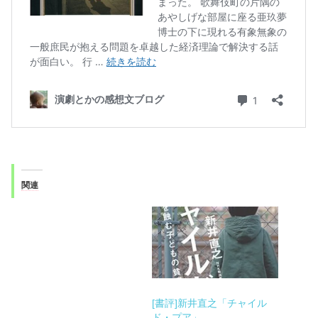
関連
[書評]新井直之「チャイル
ド・プア」