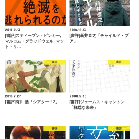
2017.2.13
2016.12.13
[書評]スティーブン・ピンカー,
[書評]新井直之「チャイルド・プ
マルコム・グラッドウェル, マッ
ア」
ト・リ…
書評
書評
2016.7.27
2008.5.30
[書評]有川 浩「シアター！2」
[書評]ジェームス・キャントン
「極端な未来」
書評
書評