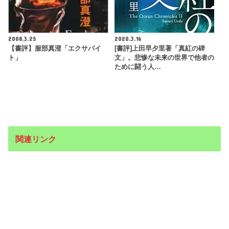
2008.3.25
2020.3.16
【書評】服部真澄「エクサバイ
[書評]上田早夕里著「真紅の碑
ト」
文」。悲惨な未来の世界で他者の
ために闘う人…
関連リンク