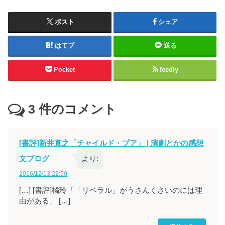
ポスト
シェア
はてブ
送る
Pocket
feedly
3
件のコメント
[書評]新井直之「チャイルド・プア」 | 演劇とかの感想
文ブログ
より:
2016/12/13 22:50
[…] [書評]橘玲「「リベラル」がうさんくさいのには理
由がある」 […]