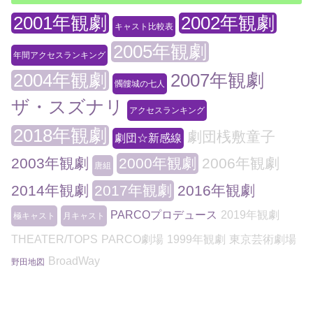
2001年観劇
2002年観劇
キャスト比較表
2005年観劇
年間アクセスランキング
2004年観劇
2007年観劇
髑髏城の七人
ザ・スズナリ
アクセスランキング
2018年観劇
劇団桟敷童子
劇団☆新感線
2003年観劇
2000年観劇
2006年観劇
唐組
2014年観劇
2017年観劇
2016年観劇
PARCOプロデュース
2019年観劇
極キャスト
月キャスト
THEATER/TOPS
PARCO劇場
1999年観劇
東京芸術劇場
BroadWay
野田地図