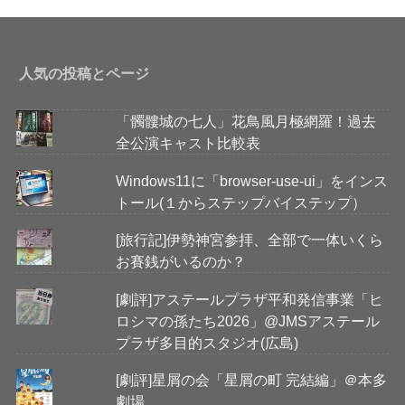
人気の投稿とページ
「髑髏城の七人」花鳥風月極網羅！過去
全公演キャスト比較表
Windows11に「browser-use-ui」をインス
トール(１からステップバイステップ）
[旅行記]伊勢神宮参拝、全部で一体いくら
お賽銭がいるのか？
[劇評]アステールプラザ平和発信事業「ヒ
ロシマの孫たち2026」@JMSアステール
プラザ多目的スタジオ(広島)
[劇評]星屑の会「星屑の町 完結編」＠本多
劇場