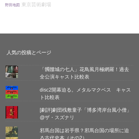
東京芸術劇場
野田地図
人気の投稿とページ
「髑髏城の七人」花鳥風月極網羅！過去
全公演キャスト比較表
disc2開幕迫る。メタルマクベス キャス
ト比較表
[劇評]劇団桟敷童子「博多湾岸台風小僧」
@ザ・スズナリ
邪馬台国は岩手県？邪馬台国の場所に迫
る古代史本（その2）