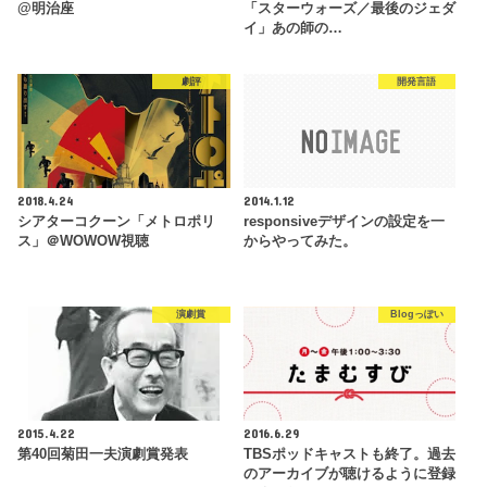
@明治座
「スターウォーズ／最後のジェダ
イ」あの師の…
劇評
開発言語
2018.4.24
2014.1.12
シアターコクーン「メトロポリ
responsiveデザインの設定を一
ス」＠WOWOW視聴
からやってみた。
演劇賞
Blogっぽい
2015.4.22
2016.6.29
第40回菊田一夫演劇賞発表
TBSポッドキャストも終了。過去
のアーカイブが聴けるように登録