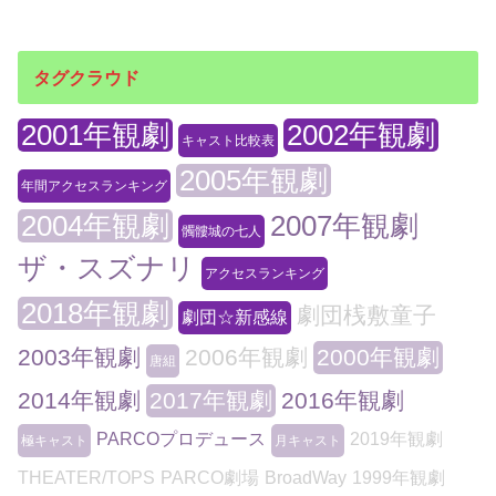
タグクラウド
2001年観劇
2002年観劇
キャスト比較表
2005年観劇
年間アクセスランキング
2004年観劇
2007年観劇
髑髏城の七人
ザ・スズナリ
アクセスランキング
2018年観劇
劇団桟敷童子
劇団☆新感線
2003年観劇
2006年観劇
2000年観劇
唐組
2014年観劇
2017年観劇
2016年観劇
PARCOプロデュース
2019年観劇
極キャスト
月キャスト
THEATER/TOPS
PARCO劇場
BroadWay
1999年観劇