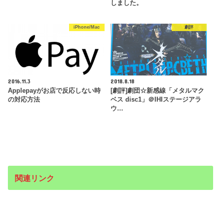
しました。
iPhone/Mac
劇評
2016.11.3
2018.8.18
Applepayがお店で反応しない時
[劇評]劇団☆新感線「メタルマク
の対応方法
ベス disc1」＠IHIステージアラ
ウ…
関連リンク