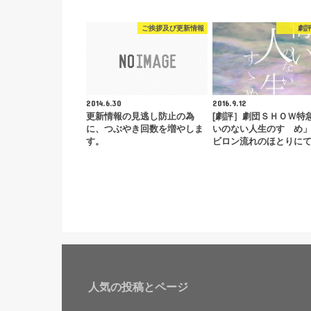
ご挨拶及び更新情報
劇
2014.6.30
2016.9.12
更新情報の見逃し防止の為
[劇評］劇団ＳＨＯＷ特
に、つぶやき回数を増やしま
いのない人生のすゝめ
す。
ビロン流れのほとりに
人気の投稿とページ