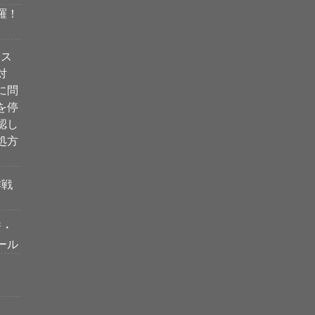
羅！
ィス
対
に問
を停
認し
処方
作戦
新・
ール
ベス