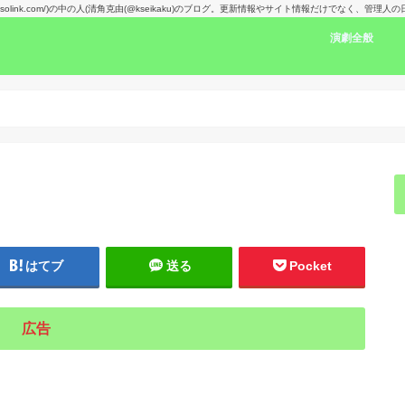
kansolink.com/)の中の人(清角克由(@kseikaku)のブログ。更新情報やサイト情報だけでなく、管
演劇全般
演劇感想文リン
舞台で見た人の
楽しみな舞台！
演劇賞
はてブ
送る
Pocket
広告