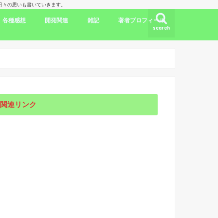
理人の日々の思いも書いていきます。
各種感想
開発関連
雑記
著者プロフィール
search
ク
ドラマ出演情報
劇評
書評
映画評
旅行記
開発言語
iPhone/Mac
WordPress
Ubuntu
集合知/人工知能
日本
アメリカ
韓国
中国
海外劇評
KDP
関連リンク