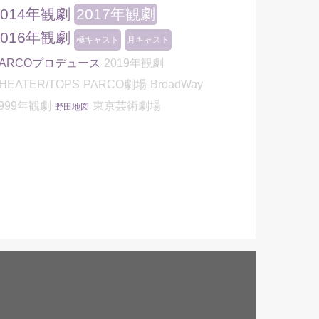
2014年観劇
2017年観劇
2016年観劇
極キャスト
月キャスト
PARCOプロデュース
2019年観劇
HEATER/TOPS
PARCO劇場
BroadWay
999年観劇
東京芸術劇場
野田地図