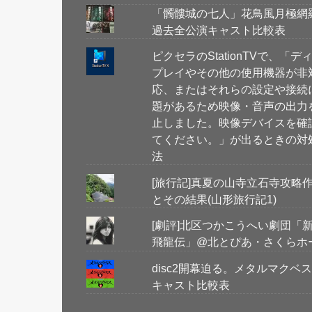
「髑髏城の七人」花鳥風月極網
過去全公演キャスト比較表
ピクセラのStationTVで、「デ
プレイやその他の使用機器が非
応、またはそれらの設定や接続
題があるため映像・音声の出力
止しました。映像デバイスを確
てください。」が出るときの対
法
[旅行記]真夏の山寺立石寺攻略
とその結果(山形旅行記1)
[劇評]北区つかこうへい劇団「
飛龍伝」@北とぴあ・さくらホ
disc2開幕迫る。メタルマク
キャスト比較表