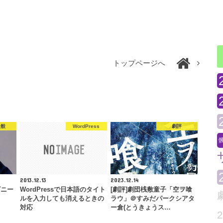
トップページへ
全般
WordPress
劇評
2013.12.13
2023.12.14
ビニー
WordPressで日本語のタイト
[劇評]劇団桟敷童子「空ヲ喰
ルを入力しても消えるときの
ラウ」＠すみだパークシアタ
対応
ー倉(とうきょうス…