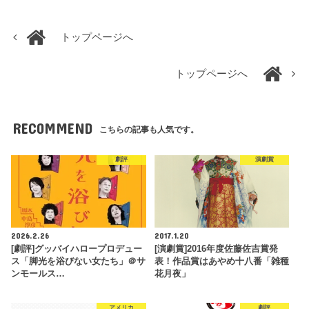
トップページへ
トップページへ
RECOMMEND
こちらの記事も人気です。
劇評
演劇賞
2026.2.26
2017.1.20
[劇評]グッバイハロープロデュー
[演劇賞]2016年度佐藤佐吉賞発
ス「脚光を浴びない女たち」＠サ
表！作品賞はあやめ十八番「雑種
ンモールス…
花月夜」
アメリカ
劇評