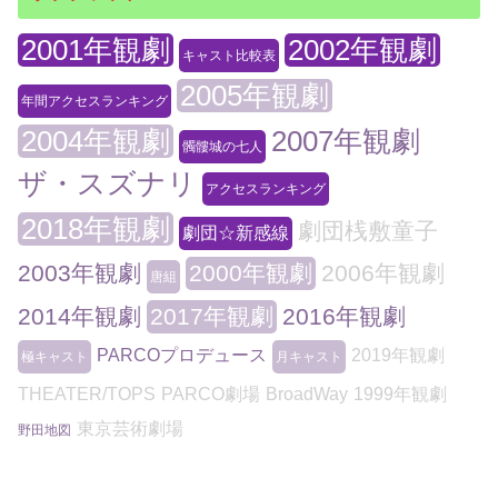
2001年観劇
2002年観劇
キャスト比較表
2005年観劇
年間アクセスランキング
2004年観劇
2007年観劇
髑髏城の七人
ザ・スズナリ
アクセスランキング
2018年観劇
劇団桟敷童子
劇団☆新感線
2003年観劇
2000年観劇
2006年観劇
唐組
2014年観劇
2017年観劇
2016年観劇
PARCOプロデュース
2019年観劇
極キャスト
月キャスト
THEATER/TOPS
PARCO劇場
BroadWay
1999年観劇
東京芸術劇場
野田地図