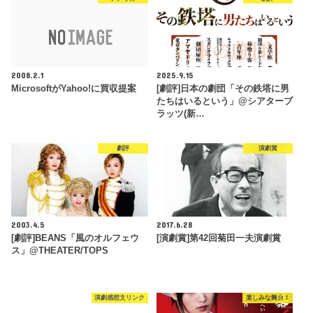
2008.2.1
2025.9.15
MicrosoftがYahoo!に買収提案
[劇評]日本の劇団「その鉄塔に男
たちはいるという」@シアターブ
ラッツ(新…
劇評
演劇賞
2003.4.5
2017.6.28
[劇評]BEANS「風のオルフェウ
[演劇賞]第42回菊田一夫演劇賞
ス」@THEATER/TOPS
演劇感想文リンク
楽しみな舞台！