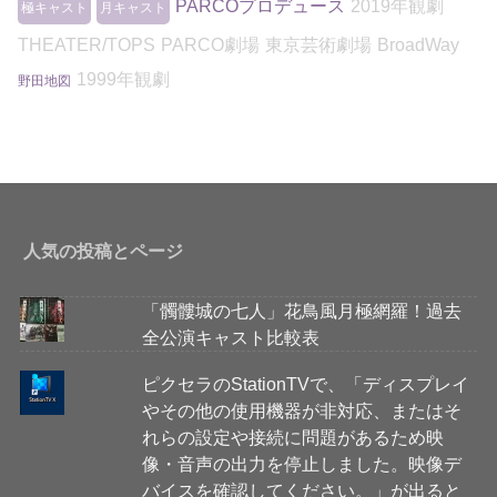
PARCOプロデュース
2019年観劇
極キャスト
月キャスト
THEATER/TOPS
PARCO劇場
東京芸術劇場
BroadWay
1999年観劇
野田地図
人気の投稿とページ
「髑髏城の七人」花鳥風月極網羅！過去
全公演キャスト比較表
ピクセラのStationTVで、「ディスプレイ
やその他の使用機器が非対応、またはそ
れらの設定や接続に問題があるため映
像・音声の出力を停止しました。映像デ
バイスを確認してください。」が出ると