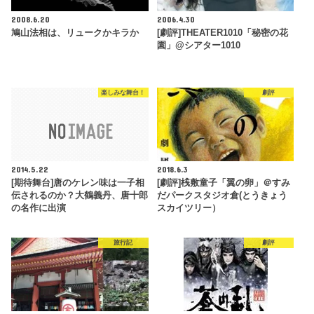
2008.6.20
2006.4.30
鳩山法相は、リュークかキラか
[劇評]THEATER1010「秘密の花
園」@シアター1010
楽しみな舞台！
劇評
2014.5.22
2018.6.3
[期待舞台]唐のケレン味は一子相
[劇評]桟敷童子「翼の卵」＠すみ
伝されるのか？大鶴義丹、唐十郎
だパークスタジオ倉(とうきょう
の名作に出演
スカイツリー）
旅行記
劇評