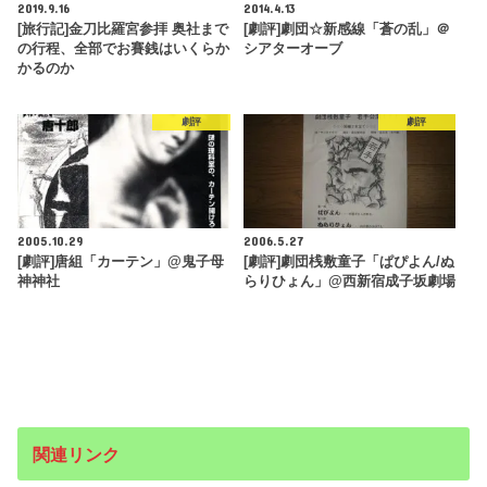
2019.9.16
2014.4.13
[旅行記]金刀比羅宮参拝 奥社まで
[劇評]劇団☆新感線「蒼の乱」＠
の行程、全部でお賽銭はいくらか
シアターオーブ
かるのか
劇評
劇評
2005.10.29
2006.5.27
[劇評]唐組「カーテン」@鬼子母
[劇評]劇団桟敷童子「ぱぴよん/ぬ
神神社
らりひょん」@西新宿成子坂劇場
関連リンク