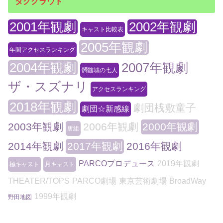
タグクラウド
2001年観劇
2002年観劇
キャスト比較表
2005年観劇
年間アクセスランキング
2004年観劇
2007年観劇
髑髏城の七人
ザ・スズナリ
アクセスランキング
2018年観劇
劇団桟敷童子
劇団☆新感線
2003年観劇
2006年観劇
2000年観劇
唐組
2014年観劇
2017年観劇
2016年観劇
PARCOプロデュース
2019年観劇
極キャスト
月キャスト
THEATER/TOPS
PARCO劇場
東京芸術劇場
BroadWay
1999年観劇
野田地図