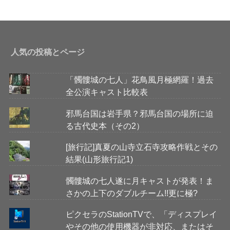
人気の投稿とページ
「髑髏城の七人」花鳥風月極網羅！過去
全公演キャスト比較表
邪馬台国は岩手県？邪馬台国の場所に迫
る古代史本（その2）
[旅行記]真夏の山寺立石寺攻略作戦とその
結果(山形旅行記1)
髑髏城の七人遂に月キャストが発表！ま
さかの上下のダブルチーム!!更に極?
ピクセラのStationTVで、「ディスプレイ
やその他の使用機器が非対応、またはそ