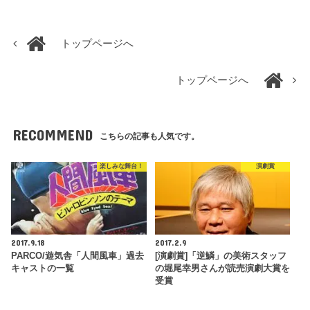
トップページへ
トップページへ
RECOMMEND
こちらの記事も人気です。
楽しみな舞台！
演劇賞
2017.9.18
2017.2.9
PARCO/遊気舎「人間風車」過去
[演劇賞]「逆鱗」の美術スタッフ
キャストの一覧
の堀尾幸男さんが読売演劇大賞を
受賞