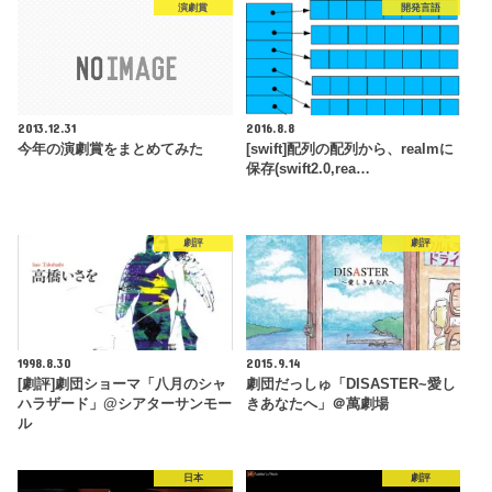
演劇賞
開発言語
2013.12.31
2016.8.8
今年の演劇賞をまとめてみた
[swift]配列の配列から、realmに
保存(swift2.0,rea…
劇評
劇評
1998.8.30
2015.9.14
[劇評]劇団ショーマ「八月のシャ
劇団だっしゅ「DISASTER~愛し
ハラザード」@シアターサンモー
きあなたへ」＠萬劇場
ル
日本
劇評