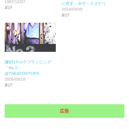
1997/12/07
に死す」＠ザ・スズナリ
劇評
2014/03/09
劇評
[劇評]ネルケプランニング
「No.2」
@THEATER/TOPS
2005/09/18
劇評
広告