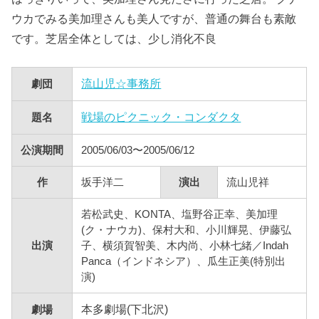
ウカでみる美加理さんも美人ですが、普通の舞台も素敵
です。芝居全体としては、少し消化不良
流山児☆事務所
劇団
戦場のピクニック・コンダクタ
題名
公演期間
2005/06/03〜2005/06/12
作
坂手洋二
演出
流山児祥
若松武史、KONTA、塩野谷正幸、美加理
(ク・ナウカ)、保村大和、小川輝晃、伊藤弘
出演
子、横須賀智美、木内尚、小林七緒／Indah
Panca（インドネシア）、瓜生正美(特別出
演)
本多劇場(下北沢)
劇場