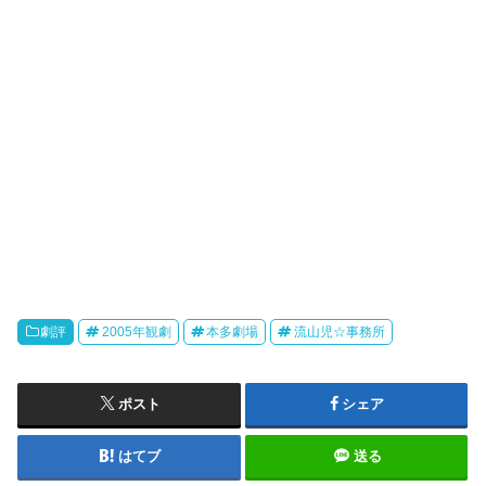
劇評
2005年観劇
本多劇場
流山児☆事務所
ポスト
シェア
はてブ
送る