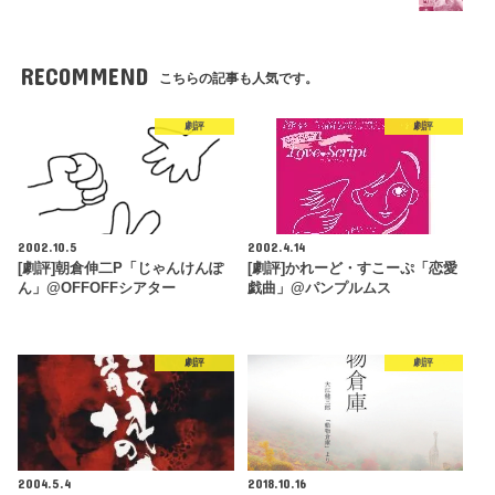
RECOMMEND
こちらの記事も人気です。
劇評
劇評
2002.10.5
2002.4.14
[劇評]朝倉伸二P「じゃんけんぽ
[劇評]かれーど・すこーぷ「恋愛
ん」@OFFOFFシアター
戯曲」@パンプルムス
劇評
劇評
2004.5.4
2018.10.16