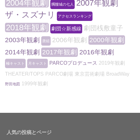
2004年観劇
2007年観劇
髑髏城の七人
ザ・スズナリ
アクセスランキング
2018年観劇
劇団桟敷童子
劇団☆新感線
2003年観劇
2006年観劇
2000年観劇
唐組
2014年観劇
2017年観劇
2016年観劇
PARCOプロデュース
2019年観劇
極キャスト
月キャスト
THEATER/TOPS
PARCO劇場
東京芸術劇場
BroadWay
1999年観劇
野田地図
人気の投稿とページ