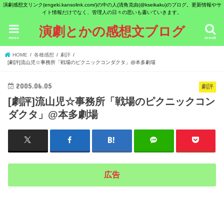
演劇感想文リンク(engeki.kansolink.com/)の中の人(清角克由(@kseikaku)のブログ。更新情報やサ
イト情報だけでなく、管理人の日々の思いも書いていきます。
演劇とかの感想文ブログ
menu
search
HOME
各種感想
劇評
[劇評]流山児☆事務所「戦場のピクニックコンダクタ」@本多劇場
2005.06.05
劇評
[劇評]流山児☆事務所「戦場のピクニックコン
ダクタ」@本多劇場
広告