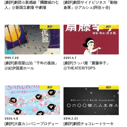
[劇評]劇団☆新感線「髑髏城の七
[劇評]劇団サイドビジネス「動物
人」@新国立劇場 中劇場
倉庫」@アルシェ(阿佐ヶ谷)
劇評
劇評
1999.7.20
2001.4.7
[劇評]新宿梁山泊「千年の孤独」
[劇評]ラッパ屋「齋藤幸子」
@紀伊国屋ホール
@THEATER/TOPS
劇評
劇評
2026.4.8
2014.3.23
[劇評]大森カンパニープロデュー
[劇評]劇団チョコレートケーキ