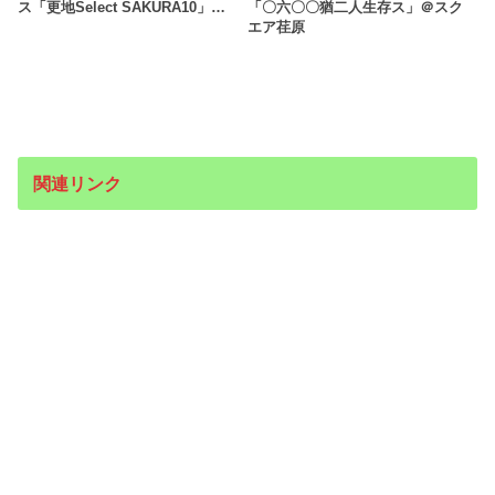
ス「更地Select SAKURA10」…
「〇六〇〇猶二人生存ス」＠スク
エア荏原
関連リンク