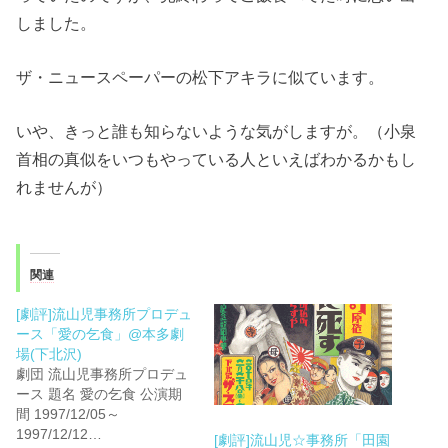
しました。
ザ・ニュースペーパーの松下アキラに似ています。
いや、きっと誰も知らないような気がしますが。（小泉
首相の真似をいつもやっている人といえばわかるかもし
れませんが）
関連
[劇評]流山児事務所プロデュ
ース「愛の乞食」@本多劇
場(下北沢)
劇団 流山児事務所プロデュ
ース 題名 愛の乞食 公演期
間 1997/12/05～
1997/12/12…
[劇評]流山児☆事務所「田園