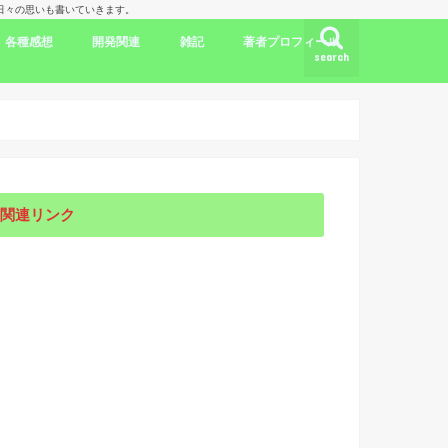
理人の日々の思いも書いていきます。
各種感想
開発関連
雑記
著者プロフィール
search
ク
ドラマ出演情報
劇評
書評
映画評
旅行記
開発言語
iPhone/Mac
WordPress
Ubuntu
集合知/人工知能
日本
アメリカ
韓国
中国
海外劇評
KDP
関連リンク