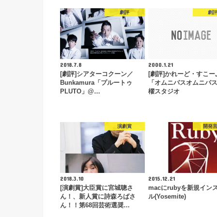
劇評
劇
2018.7.8
2000.1.21
[劇評]シアターコクーン／
[劇評]かれーど・すこー
Bunkamura「プルートゥ
「オムニバスオムニバ
PLUTO」@…
櫂スタジオ
演劇賞
開発
2018.3.10
2015.12.21
[演劇賞]大臣賞に宮城聰さ
macにrubyを新規イン
ん！、新人賞に詩森ろばさ
ル(Yosemite)
ん！！第68回芸術選奨…