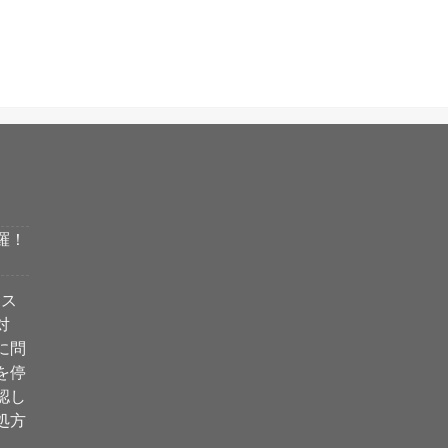
羅！
ィス
対
に問
を停
認し
処方