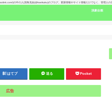
kansolink.com/)の中の人(清角克由(@kseikaku)のブログ。更新情報やサイト情報だけでなく、管
演劇全般
演劇感想文リン
舞台で見た人の
楽しみな舞台！
演劇賞
はてブ
送る
Pocket
広告