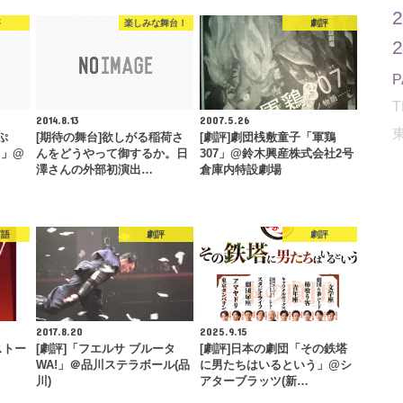
評
楽しみな舞台！
劇評
T
2014.8.13
2007.5.26
ぷ
[期待の舞台]欲しがる稲荷さ
[劇評]劇団桟敷童子「軍鶏
ス」@
んをどうやって御するか。日
307」@鈴木興産株式会社2号
澤さんの外部初演出…
倉庫内特設劇場
言語
劇評
劇評
2017.8.20
2025.9.15
ストー
[劇評]「フエルサ ブルータ
[劇評]日本の劇団「その鉄塔
WA!」＠品川ステラボール(品
に男たちはいるという」@シ
川)
アターブラッツ(新…