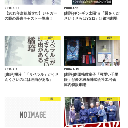
2014.6.26
2008.1.12
【2019年唐組版含む】ジャガー
[劇評]ギンギラ太陽’ｓ「翼をくだ
の眼の過去キャスト一覧表！
さい！さらばYS11」@銀河劇場
書評
劇評
2016.7.7
2004.6.19
[書評]橘玲「「リベラル」がうさ
[劇評]劇団桟敷童子「可愛い千里
んくさいのには理由がある」
眼」@鈴木興産株式会社31号倉
庫内特設劇場
中国
劇評