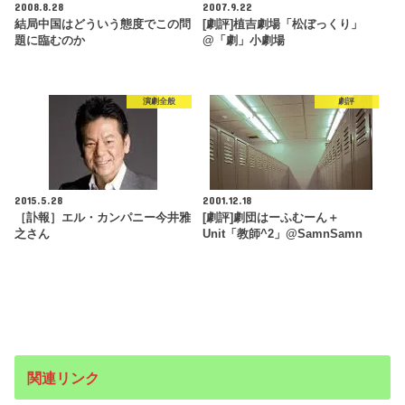
2008.8.28
2007.9.22
結局中国はどういう態度でこの問
[劇評]植吉劇場「松ぼっくり」
題に臨むのか
@「劇」小劇場
演劇全般
劇評
2015.5.28
2001.12.18
［訃報］エル・カンパニー今井雅
[劇評]劇団はーふむーん＋
之さん
Unit「教師^2」@SamnSamn
関連リンク