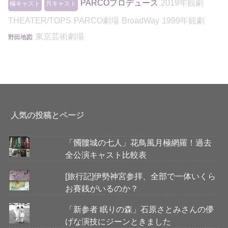
PARCOプロデュース
2019年観劇
極キャスト
月キャスト
THEATER/TOPS
PARCO劇場
BroadWay
1999年観劇
東京芸術劇場
野田地図
人気の投稿とページ
「髑髏城の七人」花鳥風月極網羅！過去
全公演キャスト比較表
[旅行記]伊勢神宮参拝、全部で一体いくら
お賽銭がいるのか？
「新参者 眠りの森」石原さとみさんの儚
げな演技にジーンときました