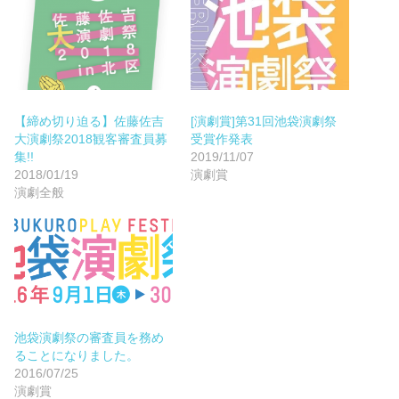
【締め切り迫る】佐藤佐吉
[演劇賞]第31回池袋演劇祭
大演劇祭2018観客審査員募
受賞作発表
集!!
2019/11/07
2018/01/19
演劇賞
演劇全般
池袋演劇祭の審査員を務め
ることになりました。
2016/07/25
演劇賞