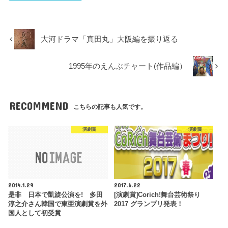
大河ドラマ「真田丸」大阪編を振り返る
1995年のえんぶチャート(作品編）
RECOMMEND
こちらの記事も人気です。
演劇賞
演劇賞
2014.1.29
2017.6.22
是非 日本で凱旋公演を! 多田
[演劇賞]Corich!舞台芸術祭り
淳之介さん韓国で東亜演劇賞を外
2017 グランプリ発表！
国人として初受賞