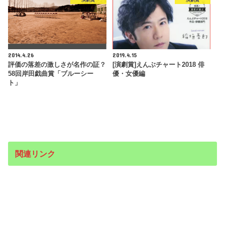
演劇賞
演劇賞
2014.4.26
2019.4.15
評価の落差の激しさが名作の証？
[演劇賞]えんぶチャート2018 俳
58回岸田戯曲賞「ブルーシー
優・女優編
ト」
関連リンク