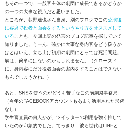
もその一つで、一般客主体の劇団に成長できるかどうか
の一つの大事な視点だと思いました。
ところが、荻野達也さん自身、別のブログでこの
公演後
に客席で役者と面会をするというやり方をオススメして
いる
ことも、今回上記の発言のブログ記事を探していて
知りました。うーん、確かに大事な身内客をどう扱うか
はとはいえ、立ち上げ初期の劇団にとっては死活問題。
解は、簡単にはないのかもしれません。（クローズド
に、身内客にだけ役者面会の案内をすることはできない
もんでしょうかね。）
あと、SNSを使うのがどうも苦手なこの演劇祭事務局。
（今年のFACEBOOKアカウントもあまり活用された形跡
なし）
学生審査員の何人かが、ツイッターの利用を強く推して
いたのが印象的でした。てっきり、彼ら世代はLINEと