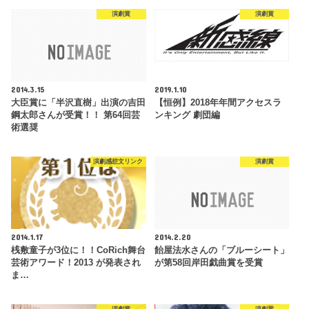
演劇賞
演劇賞
2014.3.15
2019.1.10
大臣賞に「半沢直樹」出演の吉田
【恒例】2018年年間アクセスラ
鋼太郎さんが受賞！！ 第64回芸
ンキング 劇団編
術選奨
演劇感想文リンク
演劇賞
2014.1.17
2014.2.20
桟敷童子が3位に！！CoRich舞台
飴屋法水さんの「ブルーシート」
芸術アワード！2013 が発表され
が第58回岸田戯曲賞を受賞
ま…