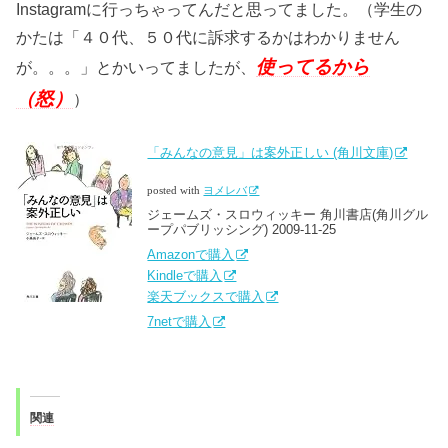
Instagramに行っちゃってんだと思ってました。（学生の
かたは「４０代、５０代に訴求するかはわかりません
使ってるから
が。。。」とかいってましたが、
（怒）
）
「みんなの意見」は案外正しい (角川文庫)
posted with
ヨメレバ
ジェームズ・スロウィッキー 角川書店(角川グル
ープパブリッシング) 2009-11-25
Amazonで購入
Kindleで購入
楽天ブックスで購入
7netで購入
関連