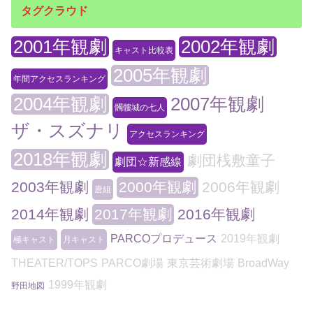
タグクラウド
2001年観劇
2002年観劇
キャスト比較表
2005年観劇
年間アクセスランキング
2004年観劇
2007年観劇
髑髏城の七人
ザ・スズナリ
アクセスランキング
2018年観劇
劇団桟敷童子
劇団☆新感線
2003年観劇
2000年観劇
2006年観劇
唐組
2014年観劇
2017年観劇
2016年観劇
PARCOプロデュース
2019年観劇
極キャスト
月キャスト
THEATER/TOPS
PARCO劇場
東京芸術劇場
BroadWay
1999年観劇
野田地図