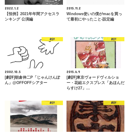
2022.1.2
2015.11.2
【恒例】2021年年間アクセスラ
Windows使いの僕がmacを買っ
ンキング 公演編
て最初にやったこと-設定編
劇評
劇評
2002.10.5
2015.6.9
[劇評]朝倉伸二P「じゃんけんぽ
[劇評]東京ヴォードヴィルショ
ん」@OFFOFFシアター
ー・花組エクスプレス「あほんだ
らすけ27」…
劇評
劇評