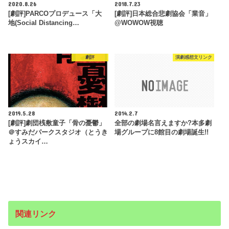
2020.8.26
2018.7.23
[劇評]PARCOプロデュース「大
[劇評]日本総合悲劇協会「業音」
地(Social Distancing…
@WOWOW視聴
劇評
演劇感想文リンク
2019.5.28
2014.2.7
[劇評]劇団桟敷童子「骨の憂鬱」
全部の劇場名言えますか?本多劇
＠すみだパークスタジオ（とうき
場グループに8館目の劇場誕生!!
ょうスカイ…
関連リンク