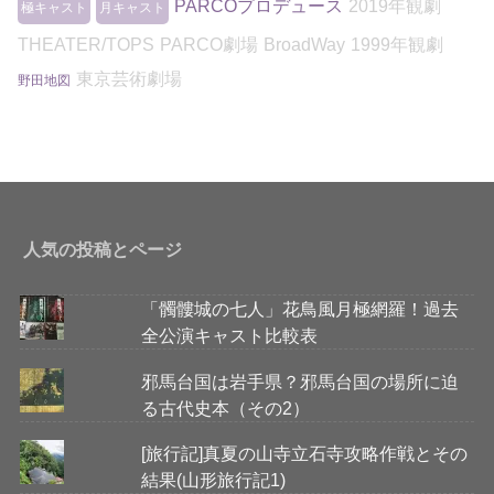
PARCOプロデュース
2019年観劇
極キャスト
月キャスト
THEATER/TOPS
PARCO劇場
BroadWay
1999年観劇
東京芸術劇場
野田地図
人気の投稿とページ
「髑髏城の七人」花鳥風月極網羅！過去
全公演キャスト比較表
邪馬台国は岩手県？邪馬台国の場所に迫
る古代史本（その2）
[旅行記]真夏の山寺立石寺攻略作戦とその
結果(山形旅行記1)