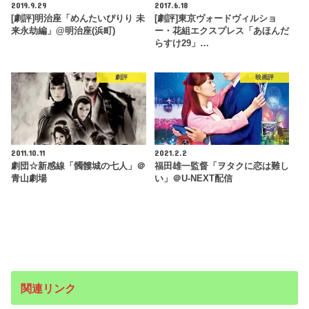
2019.9.29
2017.6.18
[劇評]明治座「めんたいぴりり 未
[劇評]東京ヴォードヴィルショ
来永劫編」@明治座(浜町)
ー・花組エクスプレス「あほんだ
らすけ29」…
劇評
映画評
2011.10.11
2021.2.2
劇団☆新感線「髑髏城の七人」＠
福田雄一監督「ヲタクに恋は難し
青山劇場
い」＠U-NEXT配信
関連リンク