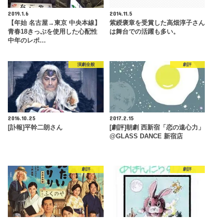
2019.1.6
2014.11.5
【年始 名古屋→東京 中央本線】
紫綬褒章を受賞した高畑淳子さん
青春18きっぷを使用した心配性
は舞台での活躍も多い。
中年のレポ…
演劇全般
劇評
2016.10.25
2017.2.15
[訃報]平幹二朗さん
[劇評]朝劇 西新宿「恋の遠心力」
@GLASS DANCE 新宿店
劇評
劇評