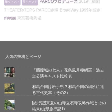
PARCOプロデュース
2019年観劇
極キャスト
月キャスト
THEATER/TOPS
PARCO劇場
BroadWay
1999年観劇
東京芸術劇場
野田地図
人気の投稿とページ
「髑髏城の七人」花鳥風月極網羅！過去
全公演キャスト比較表
邪馬台国は岩手県？邪馬台国の場所に迫
る古代史本（その2）
[旅行記]真夏の山寺立石寺攻略作戦とその
結果(山形旅行記1)