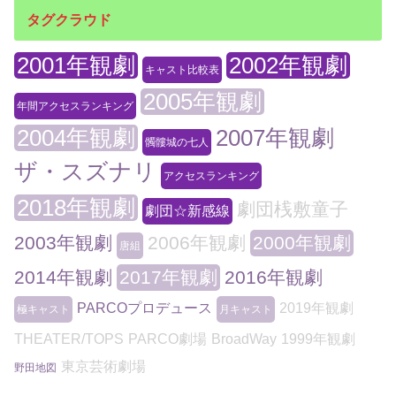
タグクラウド
2001年観劇
2002年観劇
キャスト比較表
2005年観劇
年間アクセスランキング
2004年観劇
2007年観劇
髑髏城の七人
ザ・スズナリ
アクセスランキング
2018年観劇
劇団桟敷童子
劇団☆新感線
2003年観劇
2006年観劇
2000年観劇
唐組
2014年観劇
2017年観劇
2016年観劇
PARCOプロデュース
2019年観劇
極キャスト
月キャスト
THEATER/TOPS
PARCO劇場
BroadWay
1999年観劇
東京芸術劇場
野田地図