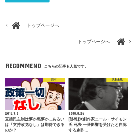
トップページへ
トップページへ
RECOMMEND
こちらの記事も人気です。
日本
演劇全般
2016.7.8
2018.8.26
直接民主制は夢か悪夢か...あるい
[訃報]米劇作家ニール・サイモン
は「支持政党なし」は期待できる
氏 死去 一番影響を受けたと自認
のか？
する劇作…