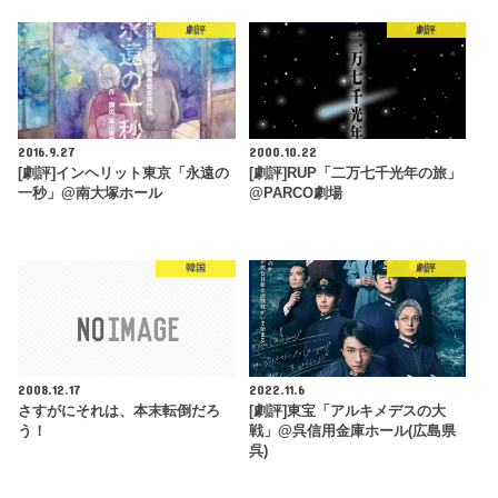
劇評
劇評
2016.9.27
2000.10.22
[劇評]インヘリット東京「永遠の
[劇評]RUP「二万七千光年の旅」
一秒」@南大塚ホール
@PARCO劇場
韓国
劇評
2008.12.17
2022.11.6
さすがにそれは、本末転倒だろ
[劇評]東宝「アルキメデスの大
う！
戦」@呉信用金庫ホール(広島県
呉)