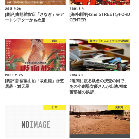
2013.9.26
2001.8.4
[劇評]寓想雑貨店「さなぎ」＠ア
[海外劇評]42nd STREET@FORD
ートシアターかもめ座
CENTER
劇評
舞台で見た人のドラマ出演情報
2000.11.25
2014.3.6
[劇評]新宿梁山泊「吸血姫」@芝
2週間に渡る執念の捜査の回で、
居砦・満天星
あの小劇場女優さんが出演:福家
警部補の挨拶…
日本
演劇賞