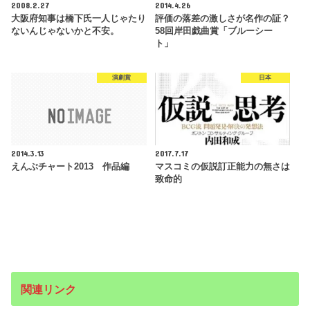
2008.2.27
2014.4.26
大阪府知事は橋下氏一人じゃたり
評価の落差の激しさが名作の証？
ないんじゃないかと不安。
58回岸田戯曲賞「ブルーシー
ト」
演劇賞
日本
2014.3.13
2017.7.17
えんぶチャート2013 作品編
マスコミの仮説訂正能力の無さは
致命的
関連リンク