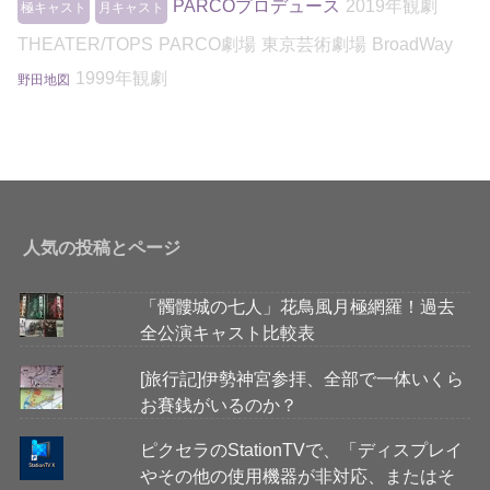
PARCOプロデュース
2019年観劇
極キャスト
月キャスト
THEATER/TOPS
PARCO劇場
東京芸術劇場
BroadWay
1999年観劇
野田地図
人気の投稿とページ
「髑髏城の七人」花鳥風月極網羅！過去
全公演キャスト比較表
[旅行記]伊勢神宮参拝、全部で一体いくら
お賽銭がいるのか？
ピクセラのStationTVで、「ディスプレイ
やその他の使用機器が非対応、またはそ