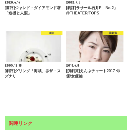
2020.4.14
2002.4.6
[書評]ジャレド・ダイアモンド著
[劇評]ラサール石井P「No.2」
「危機と人類」
@THEATER/TOPS
劇評
演劇賞
2005.12.18
2018.4.8
[劇評]グリング「海賊」@ザ・ス
[演劇賞]えんぶチャート2017 俳
ズナリ
優/女優編
関連リンク