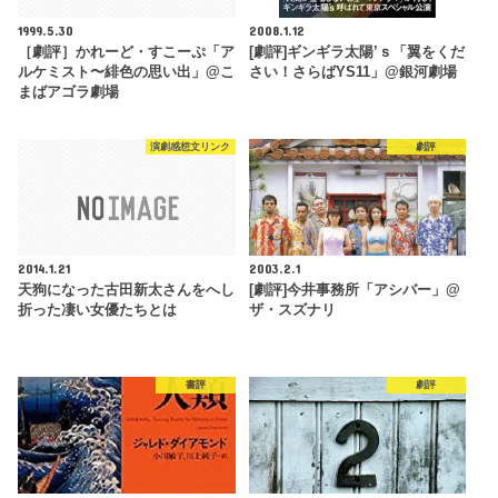
1999.5.30
2008.1.12
［劇評］かれーど・すこーぷ「ア
[劇評]ギンギラ太陽’ｓ「翼をくだ
ルケミスト〜緋色の思い出」@こ
さい！さらばYS11」@銀河劇場
まばアゴラ劇場
演劇感想文リンク
劇評
2014.1.21
2003.2.1
天狗になった古田新太さんをへし
[劇評]今井事務所「アシバー」@
折った凄い女優たちとは
ザ・スズナリ
書評
劇評