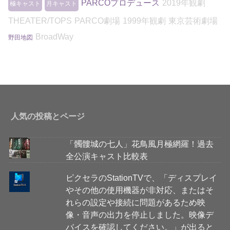
PARCOプロデュース
2019年観劇
極キャスト
月キャスト
THEATER/TOPS
PARCO劇場
1999年観劇
東京芸術劇場
BroadWay
野田地図
人気の投稿とページ
「髑髏城の七人」花鳥風月極網羅！過去
全公演キャスト比較表
ピクセラのStationTVで、「ディスプレイ
やその他の使用機器が非対応、またはそ
れらの設定や接続に問題があるため映
像・音声の出力を停止しました。映像デ
バイスを確認してください。」が出ると