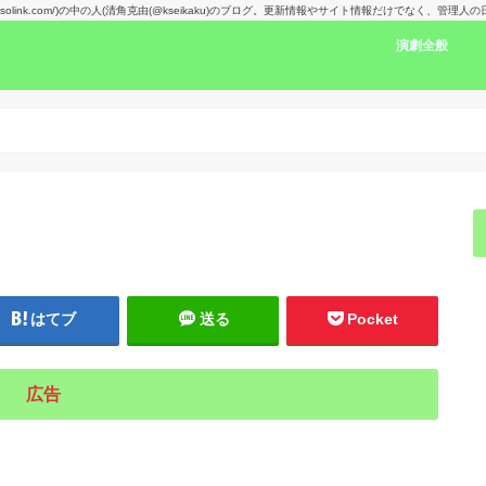
kansolink.com/)の中の人(清角克由(@kseikaku)のブログ。更新情報やサイト情報だけでなく、管
演劇全般
演劇感想文リン
舞台で見た人の
楽しみな舞台！
演劇賞
はてブ
送る
Pocket
広告