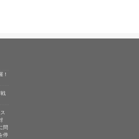
羅！
作戦
ィス
対
に問
を停