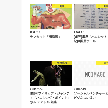
劇評
劇
1997.11.1
2001.9.1
ラフカット「洞海湾」
[劇評]扉座「ハムレット
紀伊国屋ホール
各種感想
日
2004.11.13
2008.1.20
[劇評]フィリップ・ジャンテ
ソーシャルベンチャー
ィ「バニシング・ポイント」
ビジネスの違い
@ル テアトル 銀座