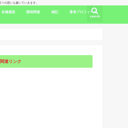
理人の日々の思いも書いていきます。
各種感想
開発関連
雑記
著者プロフィール
search
ク
ドラマ出演情報
劇評
書評
映画評
旅行記
開発言語
iPhone/Mac
WordPress
Ubuntu
集合知/人工知能
日本
アメリカ
韓国
中国
海外劇評
KDP
関連リンク