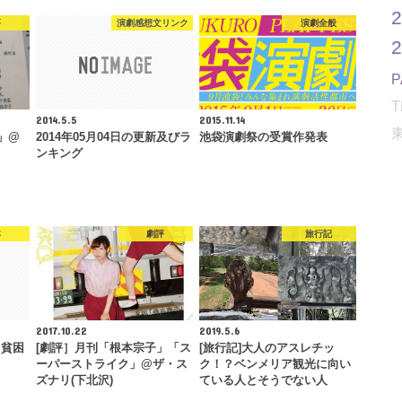
評
演劇感想文リンク
演劇全般
T
2014.5.5
2015.11.14
」@
2014年05月04日の更新及びラ
池袋演劇祭の受賞作発表
ンキング
本
劇評
旅行記
2017.10.22
2019.5.6
と貧困
[劇評］月刊「根本宗子」「ス
[旅行記]大人のアスレチッ
ーパーストライク」@ザ・ス
ク！？ベンメリア観光に向い
ズナリ(下北沢)
ている人とそうでない人