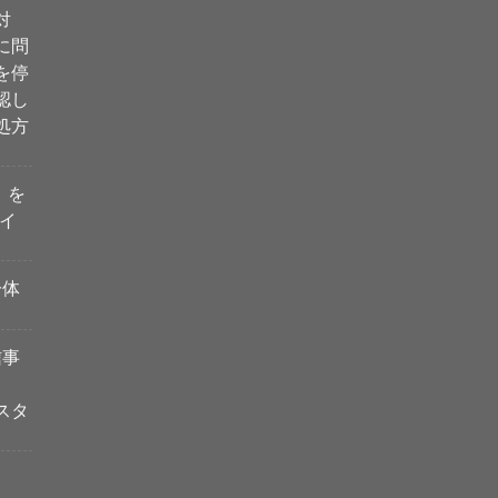
対
に問
を停
認し
処方
i」を
イ
一体
信事
スタ