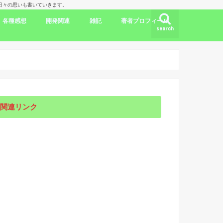
理人の日々の思いも書いていきます。
各種感想
開発関連
雑記
著者プロフィール
search
ク
ドラマ出演情報
劇評
書評
映画評
旅行記
開発言語
iPhone/Mac
WordPress
Ubuntu
集合知/人工知能
日本
アメリカ
韓国
中国
海外劇評
KDP
関連リンク