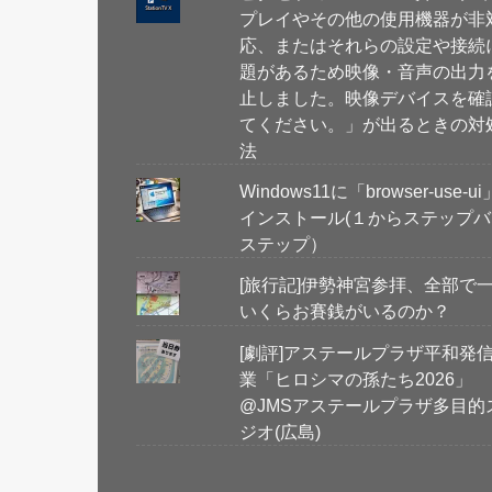
プレイやその他の使用機器が非
応、またはそれらの設定や接続
題があるため映像・音声の出力
止しました。映像デバイスを確
てください。」が出るときの対
法
Windows11に「browser-use-u
インストール(１からステップバ
ステップ）
[旅行記]伊勢神宮参拝、全部で
いくらお賽銭がいるのか？
[劇評]アステールプラザ平和発
業「ヒロシマの孫たち2026」
@JMSアステールプラザ多目的
ジオ(広島)