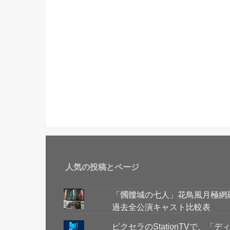
人気の投稿とページ
「髑髏城の七人」花鳥風月極網
過去全公演キャスト比較表
ピクセラのStationTVで、「デ