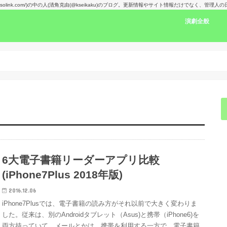
kansolink.com/)の中の人(清角克由(@kseikaku)のブログ。更新情報やサイト情報だけでなく、管
演劇全般
演劇感想文リン
舞台で見た人の
楽しみな舞台！
演劇賞
6大電子書籍リーダーアプリ比較
(iPhone7Plus 2018年版)
2016.12.06
iPhone7Plusでは、電子書籍の読み方がそれ以前で大きく変わりま
した。従来は、別のAndroidタブレット（Asus)と携帯（iPhone6)を
両方持っていて、メールとかは、携帯を利用する一方で、電子書籍