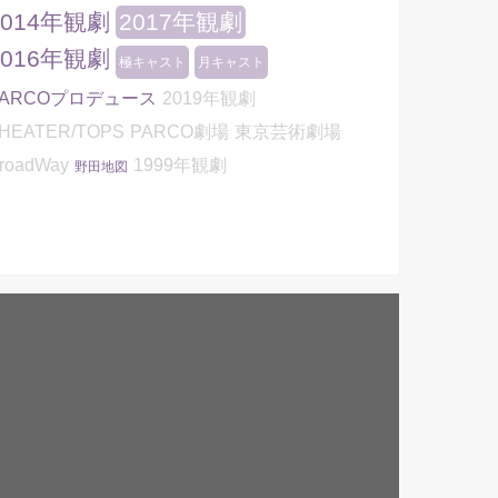
2014年観劇
2017年観劇
2016年観劇
極キャスト
月キャスト
PARCOプロデュース
2019年観劇
HEATER/TOPS
PARCO劇場
東京芸術劇場
roadWay
1999年観劇
野田地図