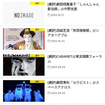
劇評
[劇評]劇団桟敷童子「しゃんしゃん
影法師」@中野光座
2004.10.31
劇評
[劇評]花組芝居「和宮様御留」@シ
アターアプル
2004.10.24
劇評
[劇評]CABARET@東京国際フォーラ
ム
2004.08.28
劇評
[劇評]劇団青杜「セラピスト」@ス
ペースアクロス
2004.08.28