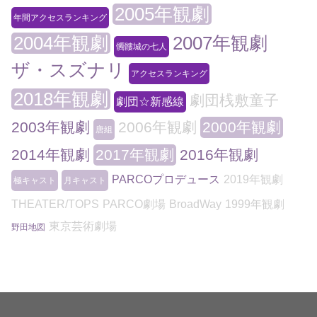
2005年観劇
年間アクセスランキング
2004年観劇
2007年観劇
髑髏城の七人
ザ・スズナリ
アクセスランキング
2018年観劇
劇団桟敷童子
劇団☆新感線
2003年観劇
2006年観劇
2000年観劇
唐組
2014年観劇
2017年観劇
2016年観劇
PARCOプロデュース
2019年観劇
極キャスト
月キャスト
THEATER/TOPS
PARCO劇場
BroadWay
1999年観劇
東京芸術劇場
野田地図