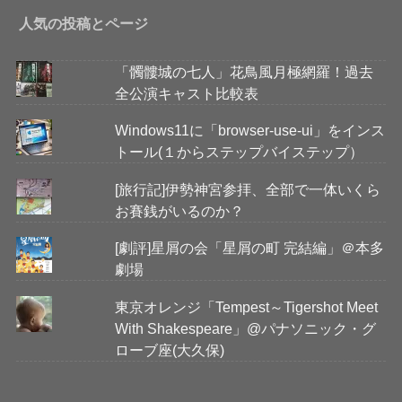
人気の投稿とページ
「髑髏城の七人」花鳥風月極網羅！過去
全公演キャスト比較表
Windows11に「browser-use-ui」をインス
トール(１からステップバイステップ）
[旅行記]伊勢神宮参拝、全部で一体いくら
お賽銭がいるのか？
[劇評]星屑の会「星屑の町 完結編」＠本多
劇場
東京オレンジ「Tempest～Tigershot Meet
With Shakespeare」@パナソニック・グ
ローブ座(大久保)