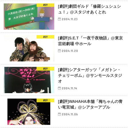
劇評
[劇評]劇団ギルド「修羅シュシュシ
ュ！」@スタジオあくとれ
2004.11.23
劇評
[劇評]S.E.T「一夜千夜物語」@東京
芸術劇場 中ホール
2004.11.20
劇評
[劇評]シアターガッツ「メガトン・
チェリーボム」@サンモールスタジ
オ
2004.11.14
劇評
[劇評]WAHAHA本舗「梅ちゃんの青
い竜宮城」@シアターアプル
2004.11.06