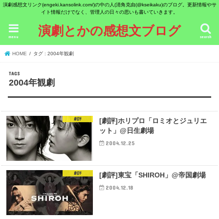
演劇感想文リンク(engeki.kansolink.com/)の中の人(清角克由(@kseikaku)のブログ。更新情報やサ
イト情報だけでなく、管理人の日々の思いも書いていきます。
演劇とかの感想文ブログ
menu
search
HOME
タグ : 2004年観劇
2004年観劇
劇評
[劇評]ホリプロ「ロミオとジュリエ
ット」@日生劇場
2004.12.25
劇評
[劇評]東宝「SHIROH」@帝国劇場
2004.12.18