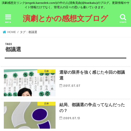
演劇感想文リンク(engeki.kansolink.com/)の中の人(清角克由(@kseikaku)のブログ。更新情報やサ
イト情報だけでなく、管理人の日々の思いも書いていきます。
演劇とかの感想文ブログ
menu
search
HOME
タグ : 都議選
都議選
日本
選挙の限界を強く感じた今回の都議
選
2017.07.07
日本
結局、都議選の争点ってなんだった
の？
2009.07.13