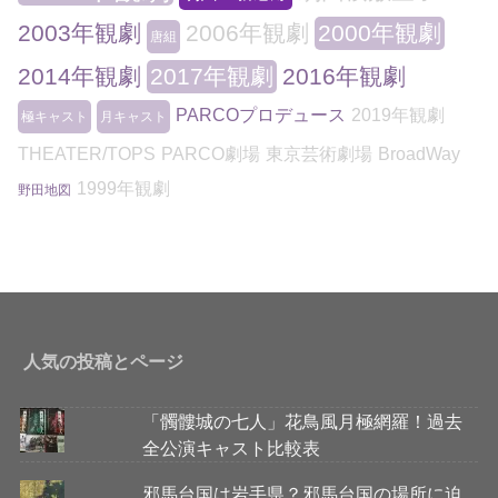
2003年観劇
2006年観劇
2000年観劇
唐組
2014年観劇
2017年観劇
2016年観劇
PARCOプロデュース
2019年観劇
極キャスト
月キャスト
THEATER/TOPS
PARCO劇場
東京芸術劇場
BroadWay
1999年観劇
野田地図
人気の投稿とページ
「髑髏城の七人」花鳥風月極網羅！過去
全公演キャスト比較表
邪馬台国は岩手県？邪馬台国の場所に迫