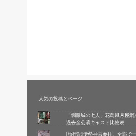
人気の投稿とページ
「髑髏城の七人」花鳥風月極網
過去全公演キャスト比較表
[旅行記]伊勢神宮参拝、全部で