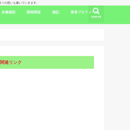
理人の日々の思いも書いていきます。
各種感想
開発関連
雑記
著者プロフィール
search
ク
ドラマ出演情報
劇評
書評
映画評
旅行記
開発言語
iPhone/Mac
WordPress
Ubuntu
集合知/人工知能
日本
アメリカ
韓国
中国
海外劇評
KDP
関連リンク