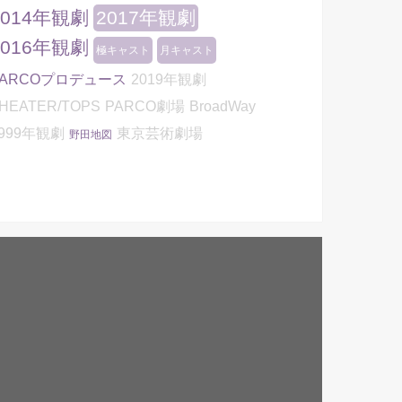
2014年観劇
2017年観劇
2016年観劇
極キャスト
月キャスト
PARCOプロデュース
2019年観劇
HEATER/TOPS
PARCO劇場
BroadWay
999年観劇
東京芸術劇場
野田地図