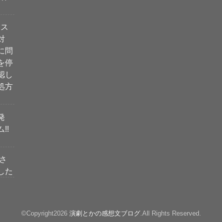
ィス
対
に問
を停
認し
処方
発
!!
さ
した
©Copyright2026
演劇とかの感想文ブログ
.All Rights Reserved.