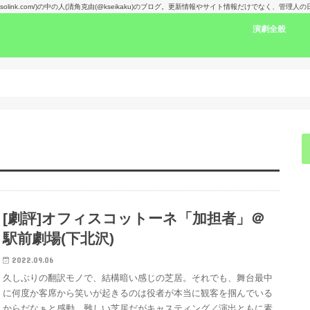
kansolink.com/)の中の人(清角克由(@kseikaku)のブログ。更新情報やサイト情報だけでなく、管
演劇全般
演劇感想文リン
舞台で見た人の
楽しみな舞台！
演劇賞
[劇評]オフィスコットーネ「加担者」＠
駅前劇場(下北沢)
2022.09.06
久しぶりの翻訳モノで、結構暗い感じの芝居。それでも、舞台最中
に何度か客席から笑いが起きるのは役者が本当に観客を掴んでいる
からだなぁと感動。難しい芝居だがキャスティング／演出ともに素