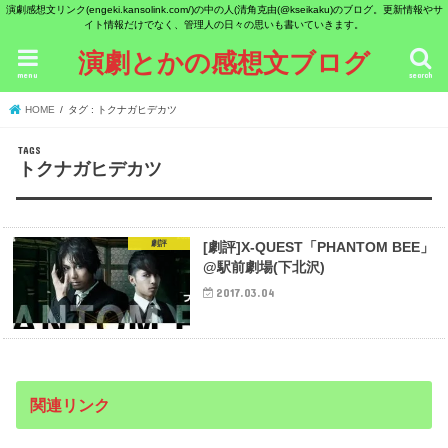
演劇感想文リンク(engeki.kansolink.com/)の中の人(清角克由(@kseikaku)のブログ。更新情報やサ
イト情報だけでなく、管理人の日々の思いも書いていきます。
演劇とかの感想文ブログ
menu
search
HOME
タグ : トクナガヒデカツ
トクナガヒデカツ
劇評
[劇評]X-QUEST「PHANTOM BEE」
@駅前劇場(下北沢)
2017.03.04
関連リンク