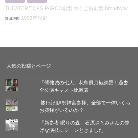
THEATER/TOPS
PARCO劇場
東京芸術劇場
BroadWay
1999年観劇
野田地図
人気の投稿とページ
「髑髏城の七人」花鳥風月極網羅！過去
全公演キャスト比較表
[旅行記]伊勢神宮参拝、全部で一体いくら
お賽銭がいるのか？
「新参者 眠りの森」石原さとみさんの儚
げな演技にジーンときました