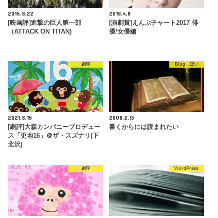
2015.8.22
2018.4.8
[映画評]進撃の巨人第一部
[演劇賞]えんぶチャート2017 俳
（ATTACK ON TITAN)
優/女優編
劇評
Blogっぽい
2021.8.15
2008.2.13
[劇評]大森カンパニープロデュー
書くからには読まれたい
ス「更地16」＠ザ・スズナリ(下
北沢)
劇評
WordPress