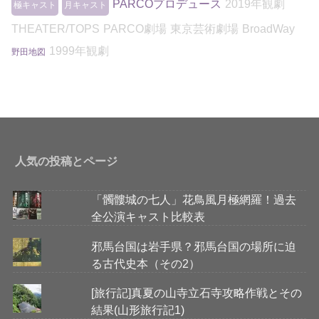
PARCOプロデュース
2019年観劇
極キャスト
月キャスト
THEATER/TOPS
PARCO劇場
東京芸術劇場
BroadWay
1999年観劇
野田地図
人気の投稿とページ
「髑髏城の七人」花鳥風月極網羅！過去
全公演キャスト比較表
邪馬台国は岩手県？邪馬台国の場所に迫
る古代史本（その2）
[旅行記]真夏の山寺立石寺攻略作戦とその
結果(山形旅行記1)