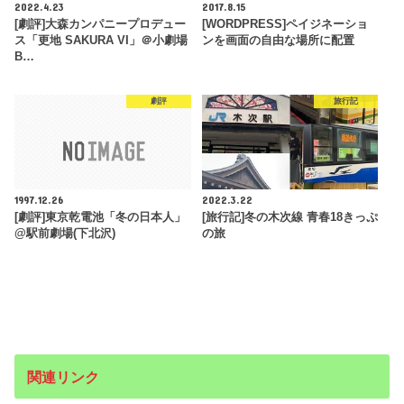
2022.4.23
2017.8.15
[劇評]大森カンパニープロデュー
[WORDPRESS]ペイジネーショ
ス「更地 SAKURA VI」＠小劇場
ンを画面の自由な場所に配置
B…
劇評
旅行記
1997.12.26
2022.3.22
[劇評]東京乾電池「冬の日本人」
[旅行記]冬の木次線 青春18きっぷ
@駅前劇場(下北沢)
の旅
関連リンク