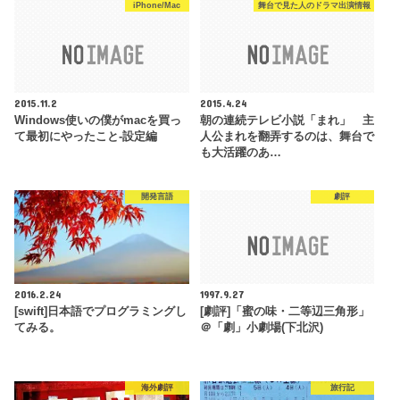
iPhone/Mac
舞台で見た人のドラマ出演情報
2015.11.2
2015.4.24
Windows使いの僕がmacを買っ
朝の連続テレビ小説「まれ」 主
て最初にやったこと-設定編
人公まれを翻弄するのは、舞台で
も大活躍のあ…
開発言語
劇評
2016.2.24
1997.9.27
[swift]日本語でプログラミングし
[劇評]「蜜の味・二等辺三角形」
てみる。
＠「劇」小劇場(下北沢)
海外劇評
旅行記