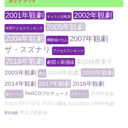
タグクラウド
2001年観劇
2002年観劇
キャスト比較表
2005年観劇
年間アクセスランキング
2004年観劇
2007年観劇
髑髏城の七人
ザ・スズナリ
アクセスランキング
2018年観劇
劇団桟敷童子
劇団☆新感線
2003年観劇
2006年観劇
2000年観劇
唐組
2014年観劇
2017年観劇
2016年観劇
PARCOプロデュース
2019年観劇
極キャスト
月キャスト
THEATER/TOPS
PARCO劇場
BroadWay
1999年観劇
東京芸術劇場
野田地図