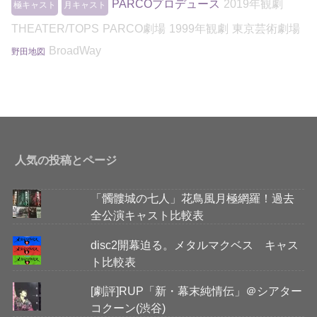
PARCOプロデュース
2019年観劇
極キャスト
月キャスト
THEATER/TOPS
PARCO劇場
1999年観劇
東京芸術劇場
BroadWay
野田地図
人気の投稿とページ
「髑髏城の七人」花鳥風月極網羅！過去
全公演キャスト比較表
disc2開幕迫る。メタルマクベス キャス
ト比較表
[劇評]RUP「新・幕末純情伝」＠シアター
コクーン(渋谷)