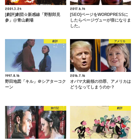
2001.3.24
2017.6.14
[劇評]劇団☆新感線「野獣郎見
[SEO]ページをWORDPRESSに
参」@青山劇場
したらページヴューが倍になりま
した。
劇評
アメリカ
1997.8.16
2016.7.16
野田地図「キル」＠シアターコク
オバマ大統領の功罪、アメリカは
ーン
どうなってしまうのか？
旅行記
劇評