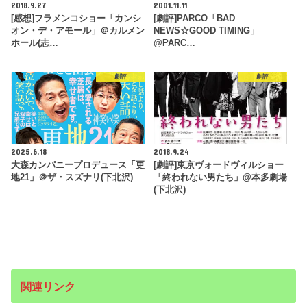
2018.9.27
2001.11.11
[感想]フラメンコショー「カンシ
[劇評]PARCO「BAD
オン・デ・アモール」＠カルメン
NEWS☆GOOD TIMING」
ホール(志…
@PARC…
劇評
劇評
2025.6.18
2018.9.24
大森カンパニープロデュース「更
[劇評]東京ヴォードヴィルショー
地21」＠ザ・スズナリ(下北沢)
「終われない男たち」@本多劇場
(下北沢)
関連リンク