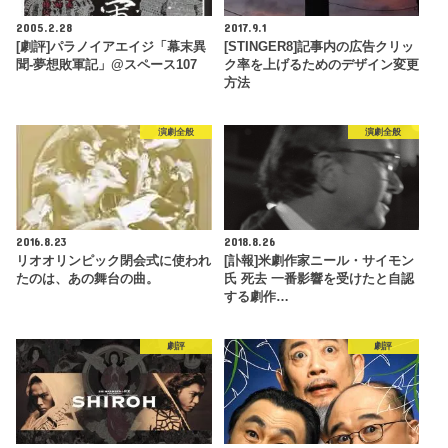
2005.2.28
2017.9.1
[劇評]パラノイアエイジ「幕末異
[STINGER8]記事内の広告クリッ
聞-夢想敗軍記」@スペース107
ク率を上げるためのデザイン変更
方法
演劇全般
演劇全般
2016.8.23
2018.8.26
リオオリンピック閉会式に使われ
[訃報]米劇作家ニール・サイモン
たのは、あの舞台の曲。
氏 死去 一番影響を受けたと自認
する劇作…
劇評
劇評