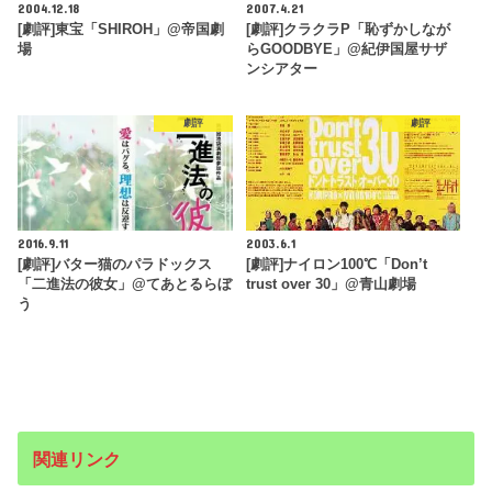
2004.12.18
2007.4.21
[劇評]東宝「SHIROH」@帝国劇
[劇評]クラクラP「恥ずかしなが
場
らGOODBYE」@紀伊国屋サザ
ンシアター
劇評
劇評
2016.9.11
2003.6.1
[劇評]バター猫のパラドックス
[劇評]ナイロン100℃「Don’t
「二進法の彼女」@てあとるらぼ
trust over 30」@青山劇場
う
関連リンク