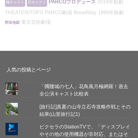
PARCOプロデュース
2019年観劇
極キャスト
月キャスト
THEATER/TOPS
PARCO劇場
BroadWay
1999年観劇
東京芸術劇場
野田地図
人気の投稿とページ
「髑髏城の七人」花鳥風月極網羅！過去
全公演キャスト比較表
[旅行記]真夏の山寺立石寺攻略作戦とその
結果(山形旅行記1)
ピクセラのStationTVで、「ディスプレイ
やその他の使用機器が非対応、またはそ