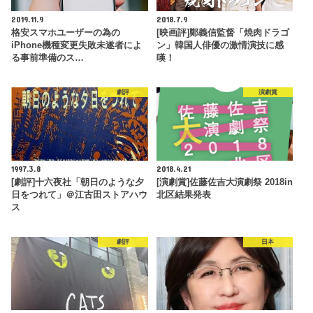
2019.11.9
2018.7.9
格安スマホユーザーの為の
[映画評]鄭義信監督「焼肉ドラゴ
iPhone機種変更失敗未遂者によ
ン」韓国人俳優の激情演技に感
る事前準備のス…
嘆！
劇評
演劇賞
1997.3.8
2018.4.21
[劇評]十六夜社「朝日のような夕
[演劇賞]佐藤佐吉大演劇祭 2018in
日をつれて」＠江古田ストアハウ
北区結果発表
ス
劇評
日本