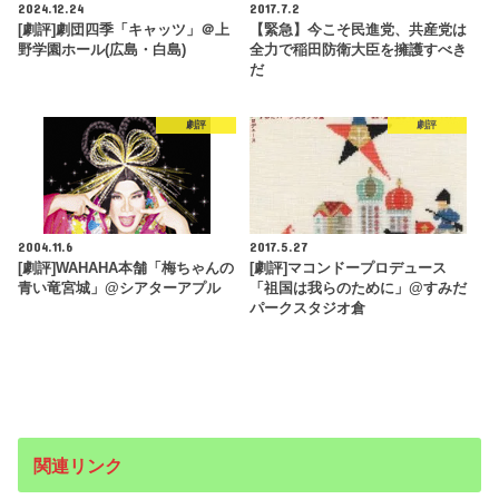
2024.12.24
2017.7.2
[劇評]劇団四季「キャッツ」＠上
【緊急】今こそ民進党、共産党は
野学園ホール(広島・白島)
全力で稲田防衛大臣を擁護すべき
だ
劇評
劇評
2004.11.6
2017.5.27
[劇評]WAHAHA本舗「梅ちゃんの
[劇評]マコンドープロデュース
青い竜宮城」@シアターアプル
「祖国は我らのために」@すみだ
パークスタジオ倉
関連リンク