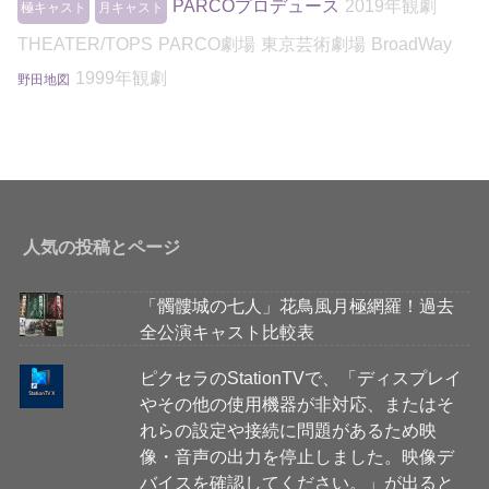
PARCOプロデュース
2019年観劇
極キャスト
月キャスト
THEATER/TOPS
PARCO劇場
東京芸術劇場
BroadWay
1999年観劇
野田地図
人気の投稿とページ
「髑髏城の七人」花鳥風月極網羅！過去
全公演キャスト比較表
ピクセラのStationTVで、「ディスプレイ
やその他の使用機器が非対応、またはそ
れらの設定や接続に問題があるため映
像・音声の出力を停止しました。映像デ
バイスを確認してください。」が出ると