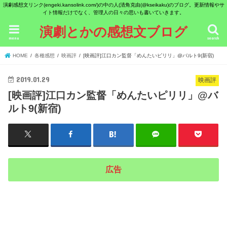
演劇感想文リンク(engeki.kansolink.com/)の中の人(清角克由(@kseikaku)のブログ。更新情報やサ
イト情報だけでなく、管理人の日々の思いも書いていきます。
演劇とかの感想文ブログ
menu
search
HOME
各種感想
映画評
[映画評]江口カン監督「めんたいピリリ」@バルト9(新宿)
2019.01.29
映画評
[映画評]江口カン監督「めんたいピリリ」@バ
ルト9(新宿)
広告