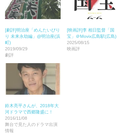
[劇評]明治座「めんたいぴり
[映画評]李 相日監督「国
り 未来永劫編」@明治座(浜
宝」＠Movix広島駅(広島)
町)
2025/08/15
2019/09/29
映画評
劇評
鈴木亮平さんが、2018年大
河ドラマで西郷隆盛に！
2016/11/08
舞台で見た人のドラマ出演
情報