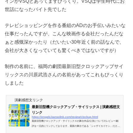
インがVSQとあってまずびっくり。VSQは学生時代にお
世話になったバイト先でした
テレビショッピングを作る番組のADのお手伝いみたいな
仕事だったんですが、こんな映画作る会社だったんだな
ぁと感慨深かったり（だいたい30年近く前の話なんで、
会社が大きくなっていても驚くべきではないですが）
制作の名前に、福岡の劇団最新旧型クロックアップサイ
リックスの川原武浩さんの名前があってこれもびっくり
しました
演劇感想文リンク
最新旧型機クロックアップ・サイリックス | 演劇感想文
リンク
https://engeki.kansolink.com/review/clockup.html
最新旧型機クロックアップ・サイリックスの舞台作品/公演についてのレビュー/劇
評を一元的にリンクしております。最新の舞台である「シャザイカイケン」だけで
なく過去の舞台についても厳選し...