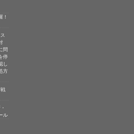
羅！
ィス
対
に問
を停
認し
処方
作戦
新・
ール
ベス