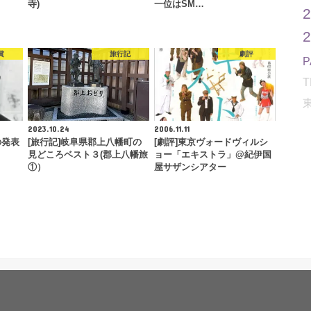
寺)
一位はSM…
賞
旅行記
劇評
T
2023.10.24
2006.11.11
の発表
[旅行記]岐阜県郡上八幡町の
[劇評]東京ヴォードヴィルシ
見どころベスト３(郡上八幡旅
ョー「エキストラ」@紀伊国
①）
屋サザンシアター