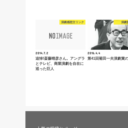
演劇感想文リンク
演劇
2014.7.2
2016.4.4
追悼!斎藤晴彦さん。アングラ
第41回菊田一夫演劇賞
とテレビ、商業演劇を自在に
巡った巨人