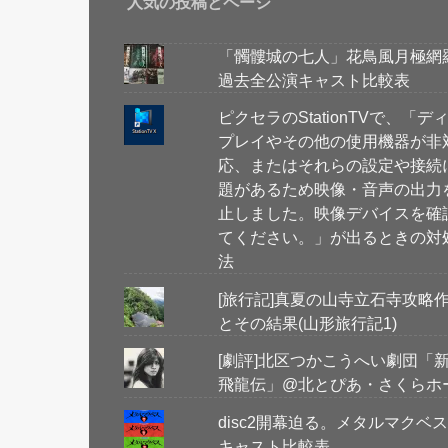
人気の投稿とページ
「髑髏城の七人」花鳥風月極網
過去全公演キャスト比較表
ピクセラのStationTVで、「デ
プレイやその他の使用機器が非
応、またはそれらの設定や接続
題があるため映像・音声の出力
止しました。映像デバイスを確
てください。」が出るときの対
法
[旅行記]真夏の山寺立石寺攻略
とその結果(山形旅行記1)
[劇評]北区つかこうへい劇団「
飛龍伝」@北とぴあ・さくらホ
disc2開幕迫る。メタルマク
キャスト比較表