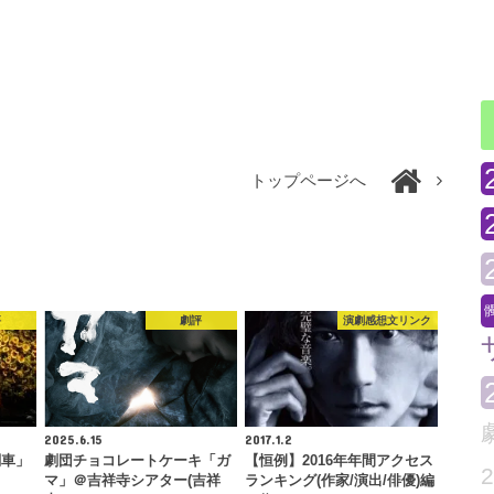
トップページへ
評
劇評
演劇感想文リンク
2025.6.15
2017.1.2
関車」
劇団チョコレートケーキ「ガ
【恒例】2016年年間アクセス
オ
マ」＠吉祥寺シアター(吉祥
ランキング(作家/演出/俳優)編