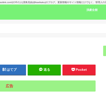
kansolink.com/)の中の人(清角克由(@kseikaku)のブログ。更新情報やサイト情報だけでなく、管
演劇全般
演劇感想文リン
舞台で見た人の
楽しみな舞台！
演劇賞
はてブ
送る
Pocket
広告