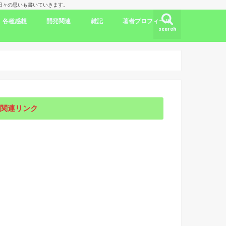
理人の日々の思いも書いていきます。
各種感想
開発関連
雑記
著者プロフィール
search
ク
ドラマ出演情報
劇評
書評
映画評
旅行記
開発言語
iPhone/Mac
WordPress
Ubuntu
集合知/人工知能
日本
アメリカ
韓国
中国
海外劇評
KDP
関連リンク