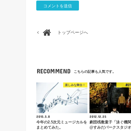
トップページへ
RECOMMEND
こちらの記事も人気です。
楽しみな舞台！
劇
2015.5.8
2012.12.25
今年の2.5次元ミュージカルを
劇団桟敷童子「泳ぐ機
まとめてみた。
@すみだパークスタジ