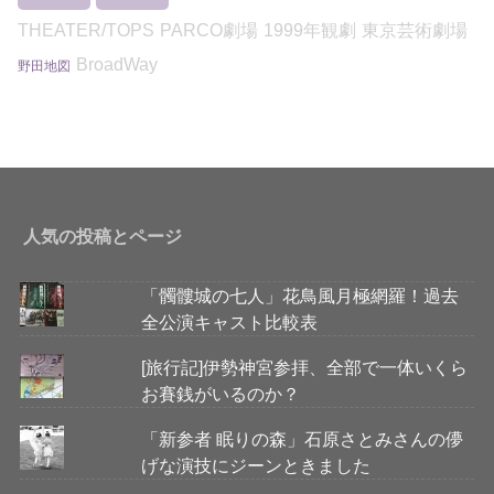
THEATER/TOPS
PARCO劇場
1999年観劇
東京芸術劇場
BroadWay
野田地図
人気の投稿とページ
「髑髏城の七人」花鳥風月極網羅！過去
全公演キャスト比較表
[旅行記]伊勢神宮参拝、全部で一体いくら
お賽銭がいるのか？
「新参者 眠りの森」石原さとみさんの儚
げな演技にジーンときました