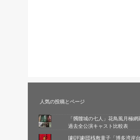
人気の投稿とページ
「髑髏城の七人」花鳥風月極網
過去全公演キャスト比較表
[劇評]劇団桟敷童子「博多湾岸