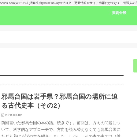
kansolink.com/)の中の人(清角克由(@kseikaku)のブログ。更新情報やサイト情報だけでなく、管
演劇全般
演劇感想文リン
舞台で見た人の
楽しみな舞台！
演劇賞
邪馬台国は岩手県？邪馬台国の場所に迫
る古代史本（その2）
2017.08.02
前回書いた邪馬台国の本の話。続きです。前回は、方向の問題につ
いて、科学的なアプローチで、方向を読み替えなくても邪馬台国に
たどり着ける説の本を紹介しました。しかし、その本の中では（僕