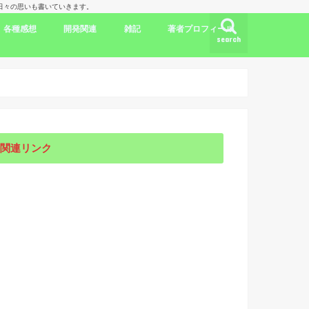
理人の日々の思いも書いていきます。
各種感想
開発関連
雑記
著者プロフィール
search
ク
ドラマ出演情報
劇評
書評
映画評
旅行記
開発言語
iPhone/Mac
WordPress
Ubuntu
集合知/人工知能
日本
アメリカ
韓国
中国
海外劇評
KDP
関連リンク