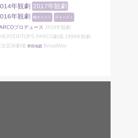
2014年観劇
2017年観劇
2016年観劇
極キャスト
月キャスト
PARCOプロデュース
2019年観劇
HEATER/TOPS
PARCO劇場
1999年観劇
東京芸術劇場
BroadWay
野田地図