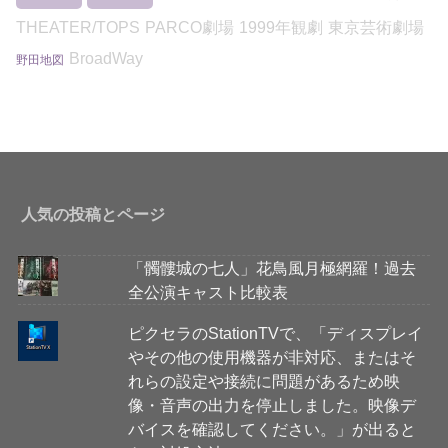
THEATER/TOPS
PARCO劇場
1999年観劇
東京芸術劇場
BroadWay
野田地図
人気の投稿とページ
「髑髏城の七人」花鳥風月極網羅！過去
全公演キャスト比較表
ピクセラのStationTVで、「ディスプレイ
やその他の使用機器が非対応、またはそ
れらの設定や接続に問題があるため映
像・音声の出力を停止しました。映像デ
バイスを確認してください。」が出ると