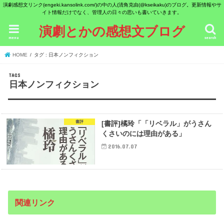
演劇感想文リンク(engeki.kansolink.com/)の中の人(清角克由(@kseikaku)のブログ。更新情報やサ
イト情報だけでなく、管理人の日々の思いも書いていきます。
演劇とかの感想文ブログ
menu
search
HOME
タグ : 日本ノンフィクション
日本ノンフィクション
書評
[書評]橘玲「「リベラル」がうさん
くさいのには理由がある」
2016.07.07
関連リンク