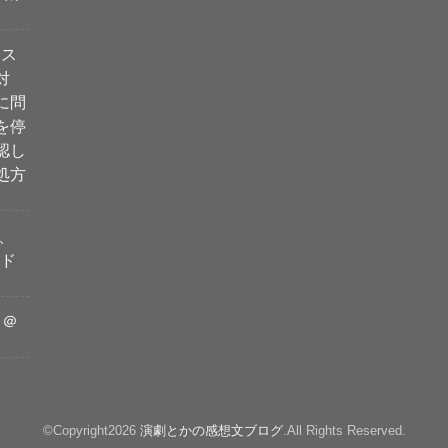
ィス
対
に問
を停
認し
処方
、
・ド
」＠
©Copyright2026
演劇とかの感想文ブログ
.All Rights Reserved.