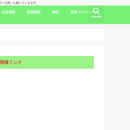
理人の日々の思いも書いていきます。
各種感想
開発関連
雑記
著者プロフィール
search
ク
ドラマ出演情報
劇評
書評
映画評
旅行記
開発言語
iPhone/Mac
WordPress
Ubuntu
集合知/人工知能
日本
アメリカ
韓国
中国
海外劇評
KDP
関連リンク