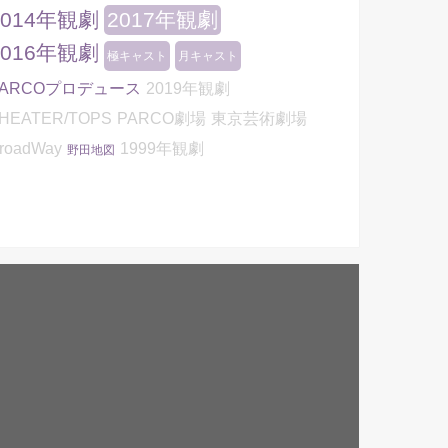
2014年観劇
2017年観劇
2016年観劇
極キャスト
月キャスト
PARCOプロデュース
2019年観劇
HEATER/TOPS
PARCO劇場
東京芸術劇場
roadWay
1999年観劇
野田地図