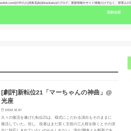
kansolink.com/)の中の人(清角克由(@kseikaku)のブログ。更新情報やサイト情報だけでなく、管
演劇全般
演劇感想文リン
舞台で見た人の
楽しみな舞台！
演劇賞
[劇評]新転位21「マーちゃんの神曲」@
光座
2002.12.01
久々の復活を遂げた転位21は、様式にこだわる演出もそのままに
復活していた。但し、役者はまだ若く主役の三人程を除くとその演
出に対応しきれていないのかもしれない。演出/脚本とも斬新であ