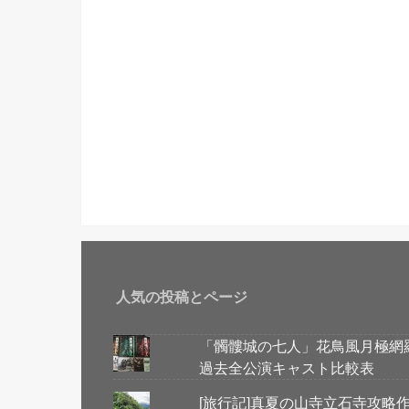
人気の投稿とページ
「髑髏城の七人」花鳥風月極網
過去全公演キャスト比較表
[旅行記]真夏の山寺立石寺攻略