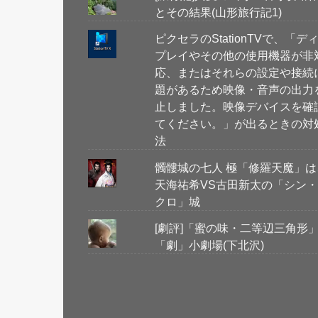
とその結果(山形旅行記1)
ピクセラのStationTVで、「デ
プレイやその他の使用機器が非
応、またはそれらの設定や接続
題があるため映像・音声の出力
止しました。映像デバイスを確
てください。」が出るときの対
法
髑髏城の七人 極「修羅天魔」は
天海祐希VS古田新太の「シン
クロ」城
[劇評]「蜜の味・二等辺三角形
「劇」小劇場(下北沢)