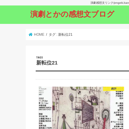
演劇感想文リンク(engeki.
演劇とかの感想文ブログ
HOME
タグ : 新転位21
新転位21
劇評