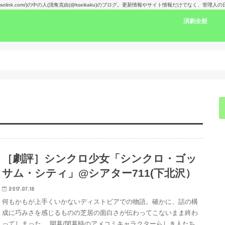
kansolink.com/)の中の人(清角克由(@kseikaku)のブログ。更新情報やサイト情報だけでなく、管
演劇全般
演劇感想文リン
舞台で見た人の
楽しみな舞台！
演劇賞
［劇評］シンクロ少女「シンクロ・ゴッ
サム・シティ」@シアター711(下北沢）
2017.07.18
何もかもが上手くいかないディストビアでの物語。確かに、話の構
成に巧みさを感じるものの芝居の面白さが伝わってこないまま終わ
ってしまった。 開幕/閉幕時のアメコミキャラクターらしき人たち