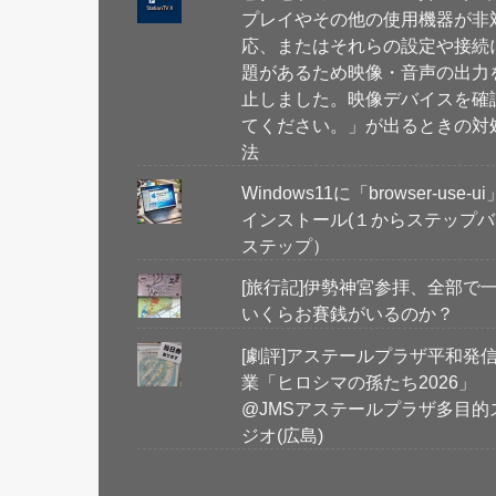
プレイやその他の使用機器が非
応、またはそれらの設定や接続
題があるため映像・音声の出力
止しました。映像デバイスを確
てください。」が出るときの対
法
Windows11に「browser-use-u
インストール(１からステップバ
ステップ）
[旅行記]伊勢神宮参拝、全部で
いくらお賽銭がいるのか？
[劇評]アステールプラザ平和発
業「ヒロシマの孫たち2026」
@JMSアステールプラザ多目的
ジオ(広島)