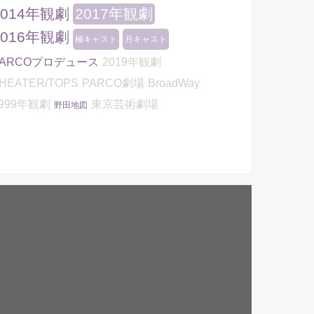
2014年観劇
2017年観劇
2016年観劇
極キャスト
月キャスト
PARCOプロデュース
2019年観劇
HEATER/TOPS
PARCO劇場
BroadWay
999年観劇
東京芸術劇場
野田地図