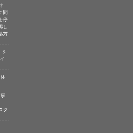
対
に問
を停
認し
処方
i」を
イ
一体
信事
スタ