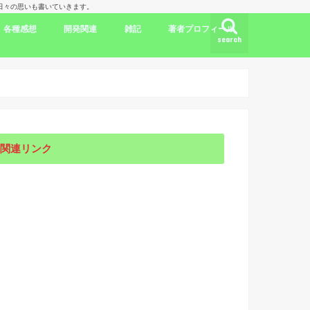
理人の日々の思いも書いていきます。
各種感想
開発関連
雑記
著者プロフィール
search
ク
ドラマ出演情報
劇評
書評
映画評
旅行記
開発言語
iPhone/Mac
WordPress
Ubuntu
集合知/人工知能
日本
アメリカ
韓国
中国
海外劇評
KDP
関連リンク