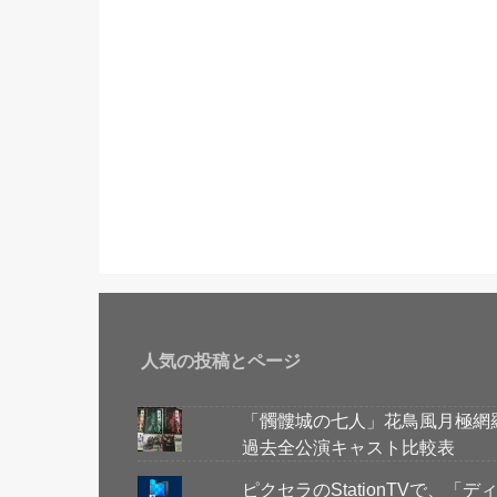
人気の投稿とページ
「髑髏城の七人」花鳥風月極網
過去全公演キャスト比較表
ピクセラのStationTVで、「デ